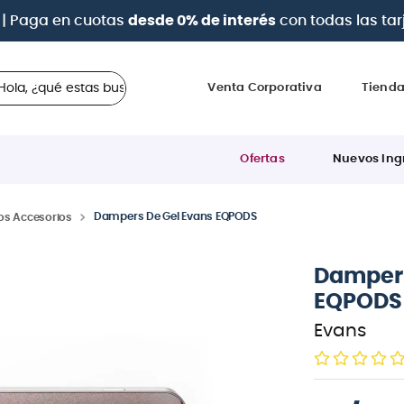
| Paga en cuotas
desde 0% de interés
con todas las tar
 ¿qué estas buscando?
Venta Corporativa
Tiend
Ofertas
Nuevos Ing
Dampers De Gel Evans EQPODS
os Accesorios
Dampers
EQPODS
Evans