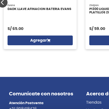
Evans
Zildjian
DADK LLAVE AFINACION BATERIA EVANS
P1300 LIQUI
PLATILLOS Z
S/
65.00
S/
59.00
Agregar
Comunícate con nosotros
Acerca d
Tiendas
Atención Postventa
+51 958418476