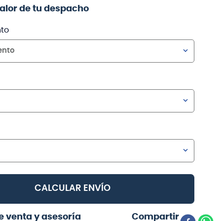
valor de tu despacho
to
ento
CALCULAR ENVÍO
e venta y asesoría