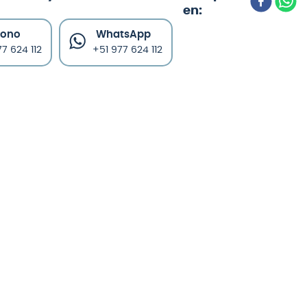
fono
WhatsApp
7 624 112
+51 977 624 112