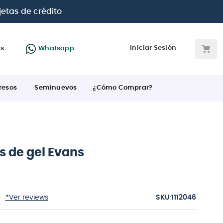
jetas de crédito
Iniciar Sesión
as
Whatsapp
resos
Seminuevos
¿Cómo Comprar?
 de gel Evans
:
*Ver reviews
1112046