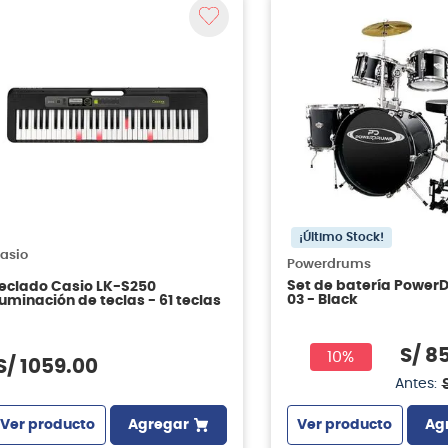
¡Último Stock!
asio
Powerdrums
Set de batería Power
eclado Casio LK-S250
03 - Black
luminación de teclas - 61 teclas
S/
8
10%
S/
1059
.
00
Antes:
Ver producto
Agregar
Ver producto
Ag