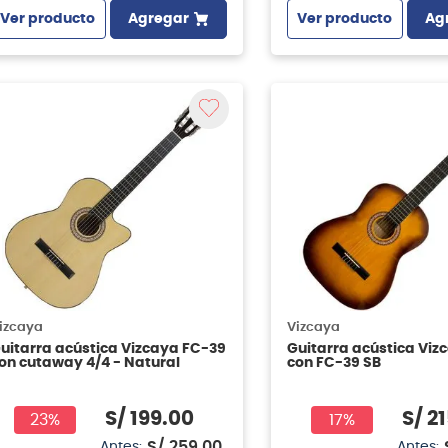
Ver producto
Agregar
Ver producto
Ag
izcaya
Vizcaya
uitarra acústica Vizcaya FC-39
Guitarra acústica Viz
on cutaway 4/4 - Natural
con FC-39 SB
S/
199
.
00
S/
21
23%
17%
S/
259
.
00
Antes:
Antes: