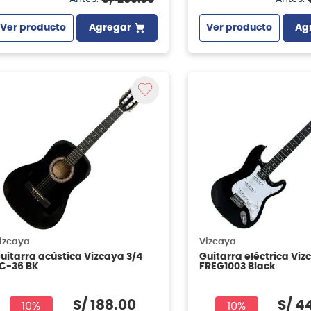
Ver producto
Agregar
Ver producto
Ag
izcaya
Vizcaya
uitarra acústica Vizcaya 3/4
Guitarra eléctrica Viz
C-36 BK
FREG1003 Black
S/
188
.
00
S/
4
10%
10%