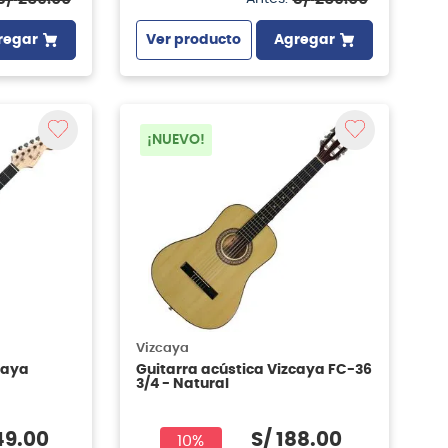
regar
Ver producto
Agregar
¡NUEVO!
Vizcaya
caya
Guitarra acústica Vizcaya FC-36
3/4 - Natural
49
.
00
S/
188
.
00
10%