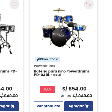
¡Último Stock!
Powerdrums
Drums PD-
Batería para niño Powerdrums
PD-03 BL - azul
54
.
00
S/
854
.
00
10%
S/
949
.
00
S/
949
.
00
Antes:
regar
Ver producto
Agregar