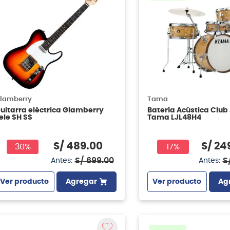
lamberry
Tama
uitarra eléctrica Glamberry
Batería Acústica Clu
ele SH SS
Tama LJL48H4
S/
489
.
00
S/
24
30%
17%
S/
699
.
00
S
Antes:
Antes:
Ver producto
Agregar
Ver producto
Ag