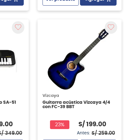
Vizcaya
o SA-51
Guitarra acústica Vizcaya 4/4
con FC-39 BBT
9
.
00
S/
199
.
00
23%
S/
349
.
00
S/
259
.
00
Antes: