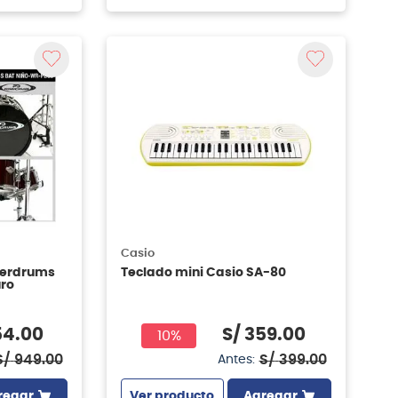
Casio
werdrums
Teclado mini Casio SA-80
uro
54
.
00
S/
359
.
00
10%
S/
949
.
00
S/
399
.
00
Antes:
regar
Ver producto
Agregar