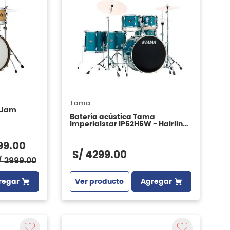
Tama
b Jam
Batería acústica Tama
Imperialstar IP62H6W - Hairline
Blue
99
.
00
S/
4299
.
00
/
2999
.
00
Ver producto
Agregar
regar