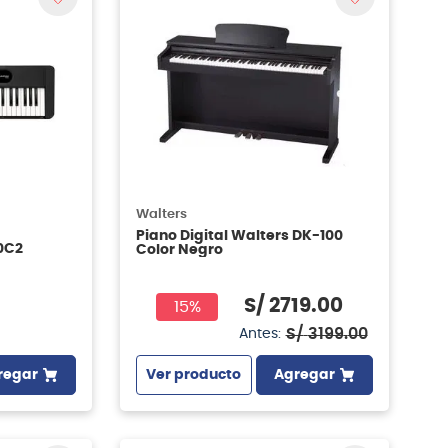
Walters
Piano Digital Walters DK-100
0C2
Color Negro
S/
2719
.
00
15%
S/
3199
.
00
Antes:
regar
Ver producto
Agregar