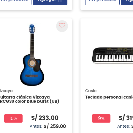
izcaya
Casio
uitarra clásica Vizcaya
Teclado personal casi
RCG39 color blue burst (UB)
S/
233
.
00
S/
31
10%
9%
S/
259
.
00
Antes:
Antes: