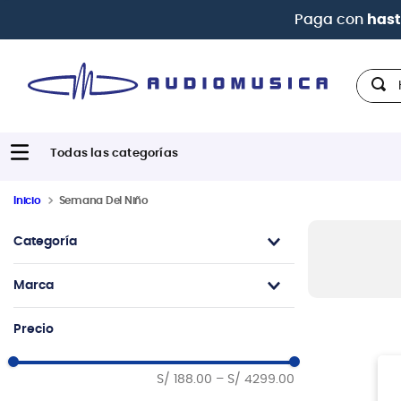
Paga con
hast
Hola,
Inicio
Semana Del Niño
Categoría
Teclados Personales
Marca
Batería Acústica
Guitarras Acústicas
Casio
Precio
Pianos
Vizcaya
Guitarras Eléctricas
Tama
S/ 188.00
–
S/ 4299.00
Powerdrums