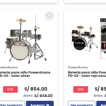
owerdrums
Powerdrums
atería para niño Powerdrums
Batería para niño Po
D-03 - color silver
PD-03 - color rojo osc
S/
854
.
00
S/
8
10%
10%
S/
949
.
00
Antes:
Antes:
Ver producto
Agregar
Ver producto
Ag