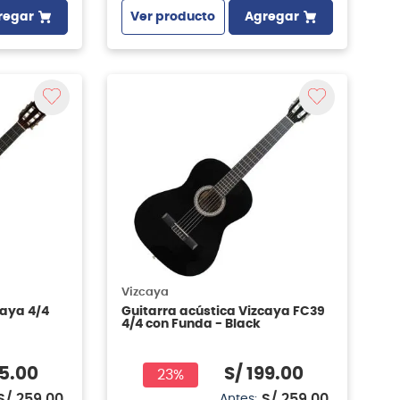
regar
Ver producto
Agregar
Vizcaya
caya 4/4
Guitarra acústica Vizcaya FC39
4/4 con Funda - Black
5
.
00
S/
199
.
00
23%
S/
259
.
00
S/
259
.
00
Antes: