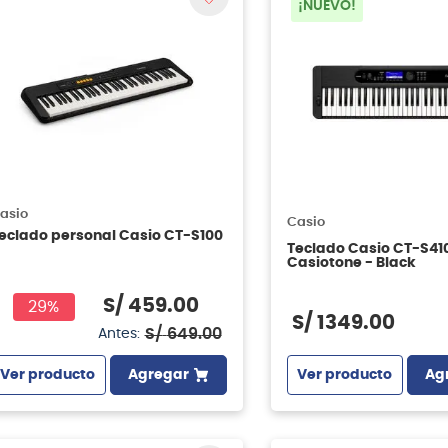
¡NUEVO!
asio
Casio
eclado personal Casio CT-S100
Teclado Casio CT-S41
Casiotone - Black
S/
459
.
00
29%
S/
1349
.
00
S/
649
.
00
Antes:
Ver producto
Ag
Ver producto
Agregar