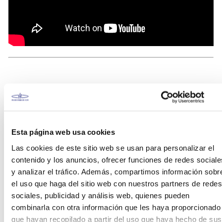
Secuenciación Avanzada y Control Táctil
Expresivo
Esta página web usa cookies
Las cookies de este sitio web se usan para personalizar el
El corazón de la performance reside en su potente
Secuenciador de 64 pasos
. Este ofrece
contenido y los anuncios, ofrecer funciones de redes sociale
funcionalidades avanzadas como
poly-meter
y analizar el tráfico. Además, compartimos información sobr
(polimetría),
step-repeat
y automatización en
el uso que haga del sitio web con nuestros partners de redes
tiempo real del
filtro análogo
. Para la
creación
sociales, publicidad y análisis web, quienes pueden
musical
espontánea y el directo, los
16 pads
combinarla con otra información que les haya proporcionado
sensibles a la velocidad
y con
after touch
ofrecen
que hayan recopilado a partir del uso que haya hecho de sus