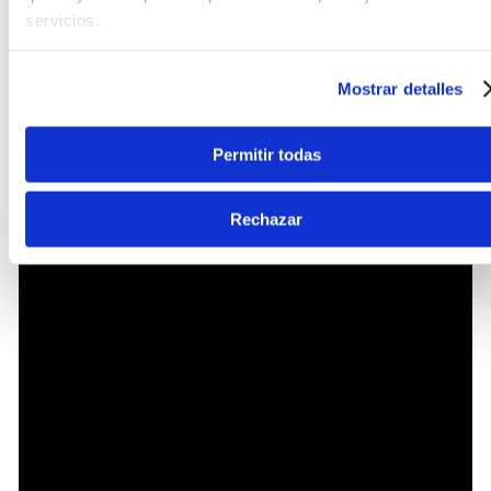
una experiencia de
tocabilidad
orgánica. Además,
servicios.
el
encoder
dedicado te permite ajustar parámetros
cruciales como
Tempo
,
Swing
y
Probabilidad
(
Probability
), permitiendo crear
grooves
complejos
Mostrar detalles
y humanizados.
Permitir todas
Rechazar