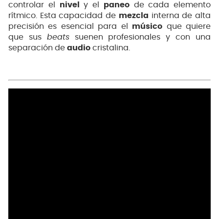
controlar el
nivel
y el
paneo
de cada elemento
rítmico. Esta capacidad de
mezcla
interna de alta
precisión es esencial para el
músico
que quiere
que sus
beats
suenen profesionales y con una
separación de
audio
cristalina.