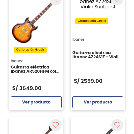
Calibración Gratis
Ibanez
Calibración Gratis
Guitarra eléctrica
Ibanez AZ24S1F - Violin
Ibanez
Sunburst
Guitarra eléctrica
Ibanez AR520HFM color
Violin Sunburst
S/
2599
.
00
S/
3549
.
00
Ver producto
Ver producto
Agregar
Agregar