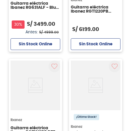
Guitarra eléctrica
Guitarra eléctrica
Ibanez RG631ALF - Blue
Ibanez RGT1220PB
Chameleon
Premium - Antique
Brown Stained
S/
3499
.
00
30%
S/
6199
.
00
Antes:
S/
4999
.
00
Sin Stock Online
Sin Stock Online
¡Último Stock!
Ibanez
Ibanez
Guitarra eléctrica