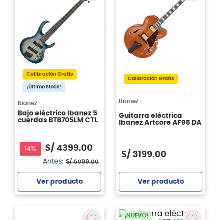
Calibración Gratis
Calibración Gratis
¡Último Stock!
Ibanez
Ibanez
Bajo eléctrico Ibanez 5
Guitarra eléctrica
cuerdas BTB705LM CTL
Ibanez Artcore AF95 DA
S/
4399
.
00
14%
S/
3199
.
00
Antes:
S/
5099
.
00
Ver producto
Ver producto
Agregar
Agregar
¡NUEVO!