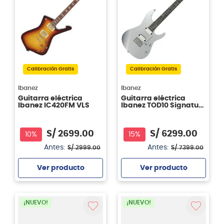
Calibración Gratis
Calibración Gratis
Ibanez
Ibanez
Guitarra eléctrica
Guitarra eléctrica
Ibanez IC420FM VLS
Ibanez TOD10 Signature
Tim Henson
S/
2699
.
00
S/
6299
.
00
10%
15%
Antes:
Antes:
S/
2999
.
00
S/
7399
.
00
Ver producto
Ver producto
Agregar
Agregar
¡NUEVO!
¡NUEVO!