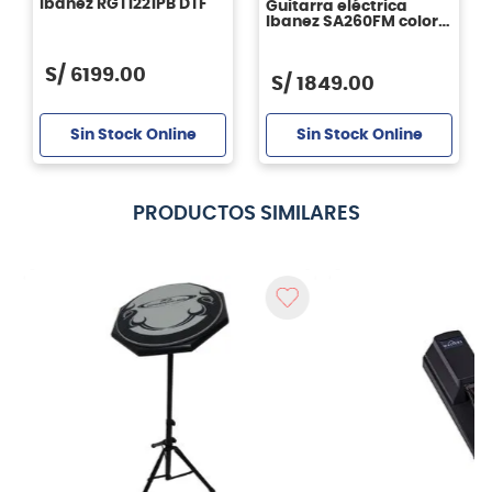
Ibanez RGT1221PB DTF
Guitarra eléctrica
Ibanez SA260FM color
Blue Reef Radiation
S/
6199
.
00
S/
1849
.
00
Sin Stock Online
Sin Stock Online
PRODUCTOS SIMILARES