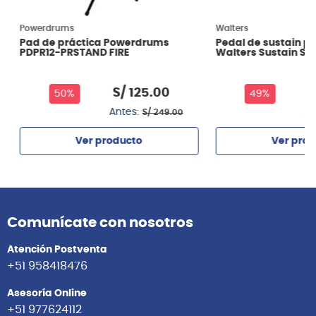
Powerdrums
Walters
Pad de práctica Powerdrums
Pedal de sustain p
PDPR12-PRSTAND FIRE
Walters Sustain SV
S/
125
.
00
S
50%
49%
Antes:
An
S/
249
.
00
Ver producto
Ver prod
Agregar
Agrega
Comunícate con nosotros
Atención Postventa
+51 958418476
Asesoría Online
+51 977624112