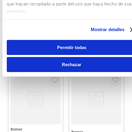
que hayan recopilado a partir del uso que haya hecho de sus
servicios.
Ibanez
Ibanez
Guitarra Eléctrica
Guitarra eléctrica
Ibanez Semi-hollow
Ibanez JIVAJR Nita
Mostrar detalles
AS73 - Transparent
Strauss color Deep Sea
Cherry Red
Blonde
S/
2199
.
00
S/
3599
.
00
Permitir todas
Sin Stock Online
Sin Stock Online
Rechazar
Ibanez
Ibanez