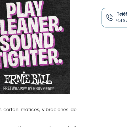
Telé
+51 97
s cortan matices, vibraciones de