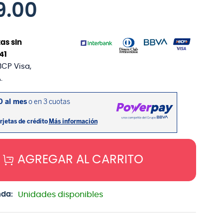
9
.
00
as sin
41
BCP Visa,
.
AGREGAR AL CARRITO
nda:
Unidades disponibles