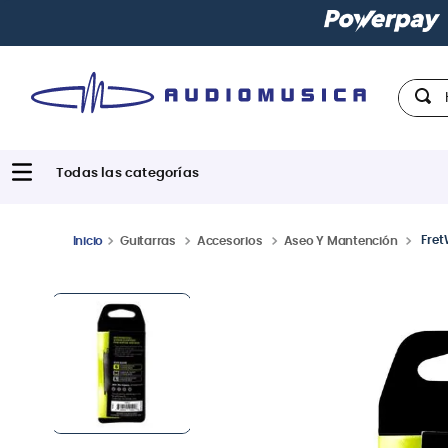
Paga con
hast
Hola,
Fret
Guitarras
Accesorios
Aseo Y Mantención