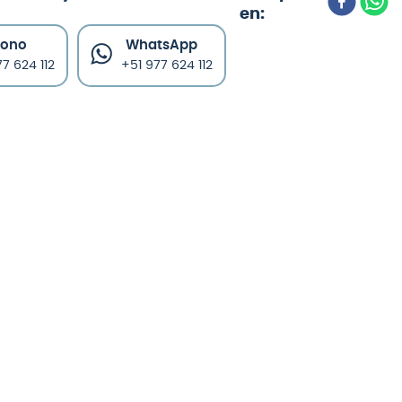
fono
WhatsApp
7 624 112
+51 977 624 112