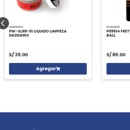
Daddario
Ernie Ball
PW-XLR8-01 LIQUIDO LIMPIEZA
P09614 FRE
DADDARIO
BALL
S/
39.00
S/
89.00
Agregar