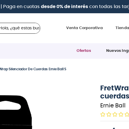
a 12 cuotas sin intereses
con tarjetas
BCP Visa, Diners,
 ¿qué estas buscando?
Venta Corporativa
Tiend
Ofertas
Nuevos Ing
Wrap Silenciador De Cuerdas Ernie Ball S
FretWra
cuerdas 
Ernie Ball