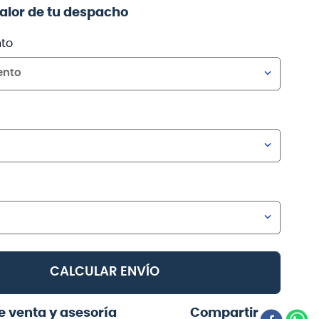
valor de tu despacho
to
ento
CALCULAR ENVÍO
e venta y asesoría