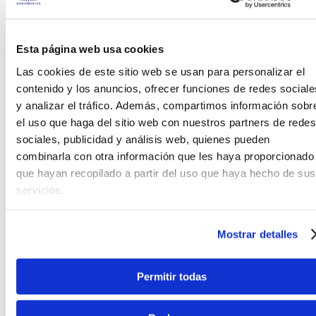
Esta página web usa cookies
Las cookies de este sitio web se usan para personalizar el
contenido y los anuncios, ofrecer funciones de redes sociale
y analizar el tráfico. Además, compartimos información sobr
Vizcaya
el uso que haga del sitio web con nuestros partners de redes
sociales, publicidad y análisis web, quienes pueden
La marca
Vizcaya
, se caracteriza por sus
combinarla con otra información que les haya proporcionado
instrumentos orientados a estudiantes y
que hayan recopilado a partir del uso que haya hecho de sus
principiantes. La versatilidad y variedad en Vizcaya
servicios.
hacen que sea una marca preferida por los
maestros y profesores para orientar a sus alumnos
e iniciarlos en la música, colocando al alcance de
Mostrar detalles
tus manos un primer instrumento sin un alto costo.
Permitir todas