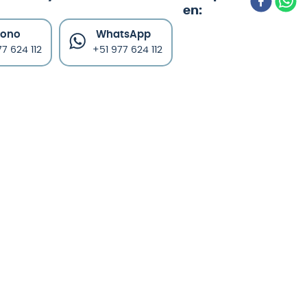
fono
WhatsApp
7 624 112
+51 977 624 112