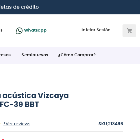
 BBVA e Interbank
Iniciar Sesión
as
Whatsapp
resos
Seminuevos
¿Cómo Comprar?
a acústica Vizcaya
 FC-39 BBT
:
*Ver reviews
213496