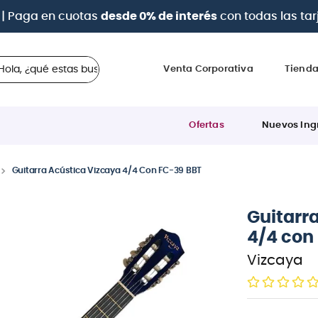
a 12 cuotas sin intereses
con tarjetas
BCP Visa, Diners,
 ¿qué estas buscando?
Venta Corporativa
Tiend
Ofertas
Nuevos Ing
Guitarra Acústica Vizcaya 4/4 Con FC-39 BBT
Guitarr
4/4 con
Vizcaya