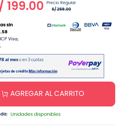
/
199
.
00
Precio Regular:
S/
259
.
00
as sin
6
.
58
BCP Visa,
.
AGREGAR AL CARRITO
nda:
Unidades disponibles