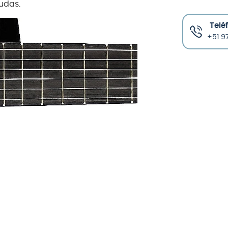
udas.
Telé
+51 97