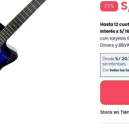
S
23%
Hasta
12
cuot
interés x
S/
1
con tarjetas 
Diners y BBVA
Stock en Tie