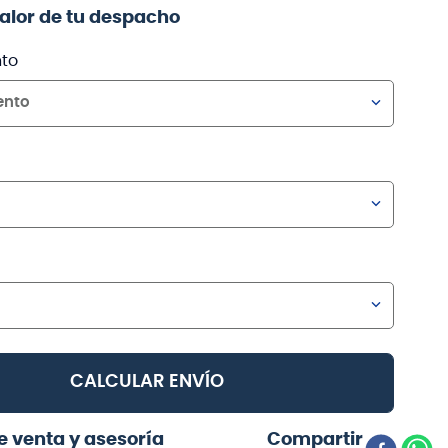
valor de tu despacho
to
ento
CALCULAR ENVÍO
e venta y asesoría