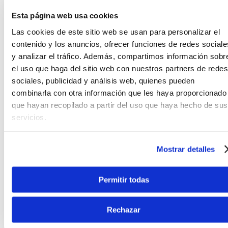
Esta página web usa cookies
Las cookies de este sitio web se usan para personalizar el
FICHA TÉCNICA Y DIMENSIONES
contenido y los anuncios, ofrecer funciones de redes sociale
y analizar el tráfico. Además, compartimos información sobr
Clavijero
el uso que haga del sitio web con nuestros partners de redes
Tradicional, abierto
sociales, publicidad y análisis web, quienes pueden
Color
combinarla con otra información que les haya proporcionado
SunBurst
que hayan recopilado a partir del uso que haya hecho de sus
Escala
servicios.
4/4
Marca
Vizcaya
Mostrar detalles
Material mástil
Catalpa
Permitir todas
Material tapa
Tilo laminado
Modelo
Rechazar
FC-39 SB