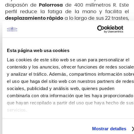
diapasón de
Palorrosa
de 400 milímetros R. Este
perfil reduce la fatiga de la mano y facilita el
desplazamiento rápido
a lo largo de sus 22 trastes,
haciendo que la transición desde otros
instrumentos musicales
de cuerda sea inmediata
y natural. El mástil de
Nyatoh
en forma de C
contribuye a un
tono
centrado en el rango medio
Esta página web usa cookies
bajo, equilibrando el brillo de la tapa de arce.
Las cookies de este sitio web se usan para personalizar el
contenido y los anuncios, ofrecer funciones de redes sociale
y analizar el tráfico. Además, compartimos información sobr
el uso que haga del sitio web con nuestros partners de redes
sociales, publicidad y análisis web, quienes pueden
combinarla con otra información que les haya proporcionado
que hayan recopilado a partir del uso que haya hecho de sus
servicios.
Mostrar detalles