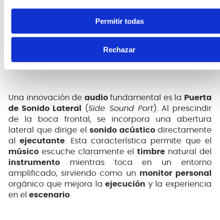
Permitir todas
Puerta de Sonido Lateral:
Monitoring
Rechazar
Acústico Natural
Una innovación de
audio
fundamental es la
Puerta
de Sonido Lateral
(
Side Sound Port
). Al prescindir
de la boca frontal, se incorpora una abertura
lateral que dirige el
sonido acústico
directamente
al
ejecutante
. Esta característica permite que el
músico
escuche claramente el
timbre
natural del
instrumento
mientras toca en un entorno
amplificado, sirviendo como un
monitor personal
orgánico que mejora la
ejecución
y la experiencia
en el
escenario
.