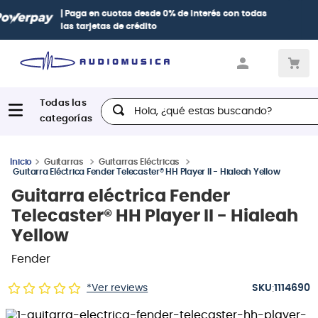
Paga con
hasta 12 cuotas sin intereses
con tarjetas
BCP Visa,
Diners, BBVA e Interbank
Hola, ¿qué estas buscando?
Guitarras
Guitarras Eléctricas
Guitarra Eléctrica Fender Telecaster® HH Player II - Hialeah Yellow
Guitarra eléctrica Fender
Telecaster® HH Player II - Hialeah
Yellow
Fender
:
*Ver reviews
1114690