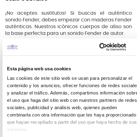
¡No aceptes sustitutos! Si buscas el auténtico
sonido Fender, debes empezar con maderas Fender
auténticas. Nuestros icónicos cuerpos de aliso son
la base perfecta para un sonido Fender de autor.
PERFIL DE MÁSTIL MODERNO EN "C"
Este mástil está diseñado para una interpretación
sumamente cómoda, con un acabado trasero
Esta página web usa cookies
suave y sedoso y nuestro moderno perfil en "C",
Las cookies de este sitio web se usan para personalizar el
para una sensación de primera clase, ideal para
contenido y los anuncios, ofrecer funciones de redes sociale
casi cualquier estilo de interpretación.
y analizar el tráfico. Además, compartimos información sobr
el uso que haga del sitio web con nuestros partners de redes
DIAPASÓN DE ARCE O PALOSANTO CON RADIO DE
sociales, publicidad y análisis web, quienes pueden
9.5" Y BORDES ROL
A
DOS
combinarla con otra información que les haya proporcionado
que hayan recopilado a partir del uso que haya hecho de sus
El diapasón con radio de 9.5" facilita leads fluidos y
servicios.
bends sin ahogos, mientras que los bordes
redondeados a mano proporcionan una sensación