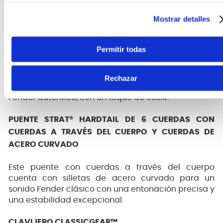
ligeramente adaptada que resulta increíblemente
Mostrar detalles
atractiva.
cápsulas PLAYER SERIES
Permitir todas
Una versión moderna de nuestro sonido clásico,
nuestras cápsulas Player Series están diseñadas
Rechazar
con más potencia y mordida, para un sonido
Fender auténtico, con un toque de estilo.
PUENTE STRAT® HARDTAIL DE 6 CUERDAS CON
CUERDAS A TRAVÉS DEL CUERPO Y CUERDAS DE
ACERO CURVADO
Este puente con cuerdas a través del cuerpo
cuenta con silletas de acero curvado para un
sonido Fender clásico con una entonación precisa y
una estabilidad excepcional.
CLAVIJERO CLASSICGEAR™