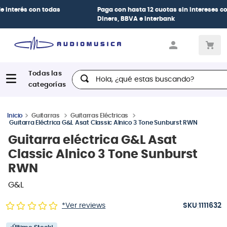
Paga con
hasta 12 cuotas sin intereses
con tarjetas
BCP Visa,
Diners, BBVA e Interbank
Hola, ¿qué estas buscando?
Guitarras
Guitarras Eléctricas
Guitarra Eléctrica G&L Asat Classic Alnico 3 Tone Sunburst RWN
Guitarra eléctrica G&L Asat
Classic Alnico 3 Tone Sunburst
RWN
G&L
:
*Ver reviews
1111632