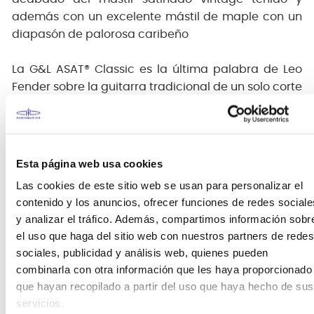
además con un excelente mástil de maple con un
diapasón de palorosa caribeño
La G&L ASAT® Classic es la última palabra de Leo
Fender sobre la guitarra tradicional de un solo corte
de cuerpo bolt-on. Enmarcada en el clásico cuadro
de acero, las pastillas de puente Magnetic Field
Design™ de bobina simple creada por Leo Fender†
ofrecen un ataque nítido con armónicos complejos,
Esta página web usa cookies
mientras que el puente con carros de latón
Las cookies de este sitio web se usan para personalizar el
individuales ofrece niveles modernos de
contenido y los anuncios, ofrecer funciones de redes sociale
refinamiento de entonación. Pase a la pastilla del
y analizar el tráfico. Además, compartimos información sobr
mástil MFD™ de bobina simple y descubrirá una
el uso que haga del sitio web con nuestros partners de redes
paleta tonal deliciosamente rica, desde tonos de
sociales, publicidad y análisis web, quienes pueden
jazz limpios y redondos hasta blues densos.
combinarla con otra información que les haya proporcionado
que hayan recopilado a partir del uso que haya hecho de sus
El mástil de arce de ASAT Classic presenta un
servicios.