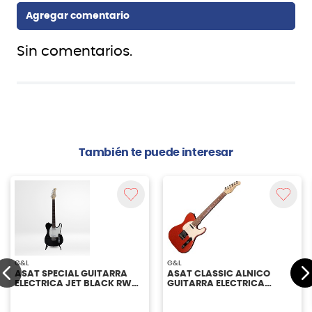
Sin comentarios.
También te puede interesar
G&L
G&L
ASAT SPECIAL GUITARRA
ASAT CLASSIC ALNICO
ELECTRICA JET BLACK RWN
GUITARRA ELECTRICA
G&L
COPPER RWN G&L