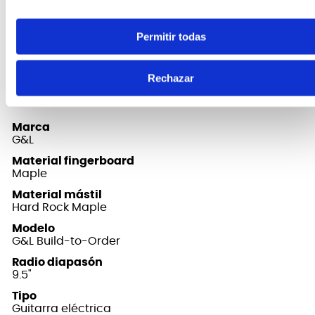
busca una guitarra que combine lo mejor del
pasado y el presente con una artesanía
Permitir todas
inigualable, no busque más que la G&L Legacy™.
Rechazar
FICHA TÉCNICA Y DIMENSIONES
Marca
G&L
Material fingerboard
Maple
Material mástil
Hard Rock Maple
Modelo
G&L Build-to-Order
Radio diapasón
9.5"
Tipo
Guitarra eléctrica