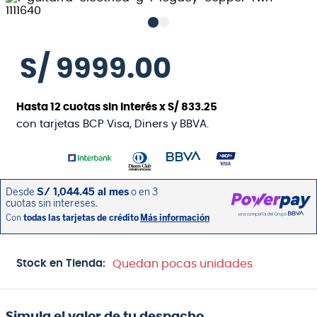
S/
9999
.
00
Hasta
12
cuotas sin interés x
S/
833
.
25
con tarjetas BCP Visa, Diners y BBVA.
Stock en Tienda:
Quedan pocas unidades
Simula el valor de tu despacho