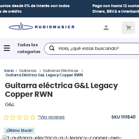
Paga con
hasta 12 cuotas sin intereses
con tarjetas
BCP Visa,
Diners, BBVA e Interbank
Hola, ¿qué estas buscando?
Guitarras
Guitarras Eléctricas
Guitarra Eléctrica G&L Legacy Copper RWN
Guitarra eléctrica G&L Legacy
Copper RWN
G&L
:
*Ver reviews
1111640
¡Último Stock!