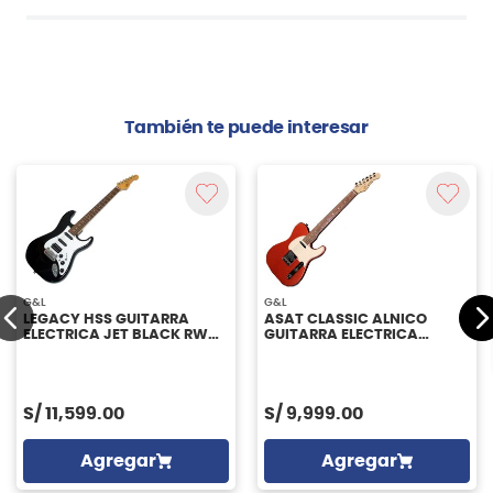
También te puede interesar
G&L
G&L
LEGACY HSS GUITARRA
ASAT CLASSIC ALNICO
ELECTRICA JET BLACK RWN
GUITARRA ELECTRICA
G&L
COPPER RWN G&L
S/
11,599.00
S/
9,999.00
Agregar
Agregar