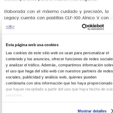
Elaborada con el máximo cuidado y precisión, la
Legacy cuenta con pastillas CLF-100 Alnico V con
especificaciones antiguas que ofrecen ese timbre
inconfundible que recuerdan a los mejores
ejemplos de finales de los años 50. La serie Legacy
de G&L está equipado con el sistema PTB™ (Passive
Esta página web usa cookies
Treble and Bass) de Leo que funciona en las tres
Las cookies de este sitio web se usan para personalizar el
pastillas para brindar una variedad
contenido y los anuncios, ofrecer funciones de redes sociale
dramáticamente mayor que la configuración
y analizar el tráfico. Además, compartimos información sobr
clásica. Además, el vibrato Dual-Fulcrum diseñado
el uso que haga del sitio web con nuestros partners de redes
por Leo Fender permite inclinarse hacia arriba o
sociales, publicidad y análisis web, quienes pueden
hacia abajo con una estabilidad insuperable.
combinarla con otra información que les haya proporcionado
que hayan recopilado a partir del uso que haya hecho de sus
El mástil de arce hard-rock del Legacy presenta un
servicios.
acabado satinado cómodo al tocar, un radio de 9
1/2 ″ y trastes Jescar 57110 medium-jumbo de
Mostrar detalles
níquel-plata para una excelente ergonomía. Si