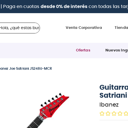
a 12 cuotas sin intereses
con tarjetas
BCP Visa, Diners,
 ¿qué estas buscando?
Venta Corporativa
Tiend
Ofertas
Nuevos Ing
 Ibanez Joe Satriani JS2480-MCR
Guitarra
Satrian
Ibanez