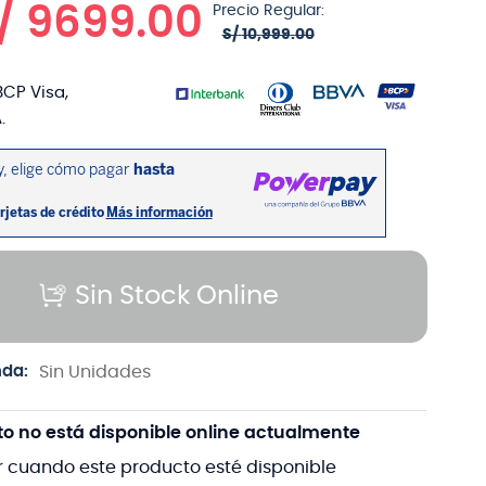
/
9699
.
00
Precio Regular:
S/
10
,
999
.
00
BCP Visa,
.
Sin Stock Online
nda:
Sin Unidades
to no está disponible online actualmente
r cuando este producto esté disponible