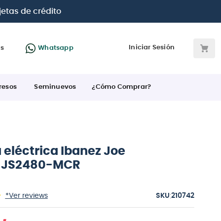
 BBVA e Interbank
Iniciar Sesión
as
Whatsapp
resos
Seminuevos
¿Cómo Comprar?
 eléctrica Ibanez Joe
i JS2480-MCR
:
*Ver reviews
210742