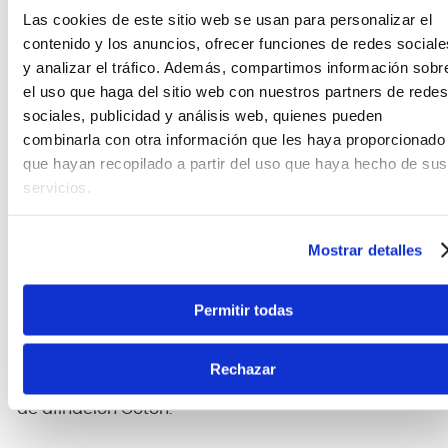
Las cookies de este sitio web se usan para personalizar el
CARACTERÍSTICAS DEL PRODUCTO
contenido y los anuncios, ofrecer funciones de redes sociale
y analizar el tráfico. Además, compartimos información sobr
el uso que haga del sitio web con nuestros partners de redes
La guitarra
RG5320
es un modelo de cuerpo sólido
de la serie RG presentado por
Ibanez
para 2020 .
sociales, publicidad y análisis web, quienes pueden
FujiGen lo fabrica en Japón como parte de la línea
combinarla con otra información que les haya proporcionado
Prestige de alta gama .
que hayan recopilado a partir del uso que haya hecho de sus
servicios.
El RG5320 presenta un cuerpo de caoba africana
atornillado a un mástil de arce y wengué con un
diapasón de ébano Macassar con 24 trastes de
Mostrar detalles
acero inoxidable, marcadores de posición de
puntos de nácar compensados y puntos laterales
luminiscentes.
Permitir todas
Los componentes incluyen un par de pastillas
humbucking DiMarzio Fusion Edge , un puente de
Rechazar
trémolo de doble bloqueo Lo-Pro Edge y máquinas
de afinación Gotoh.