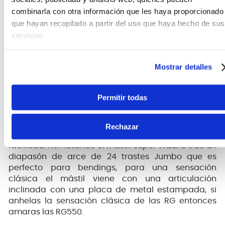
combinarla con otra información que les haya proporcionado
que hayan recopilado a partir del uso que haya hecho de sus
servicios.
Mostrar detalles
Mástil Super Wizard increíblemente rápido.
Permitir todas
Las
RG550
traen un mástil Super Wizard de
arce/nogal de 5 piezas con el cual podrás ejecutar
Rechazar
arpegios rapidamente, licks y hammer-ons con
facilidad. Rematando el mástil Super Wizard trae un
diapasón de arce de 24 trastes Jumbo que es
perfecto para bendings, para una sensación
clásica el mástil viene con una articulación
inclinada con una placa de metal estampada, si
anhelas la sensación clásica de las RG entonces
amaras las RG550.