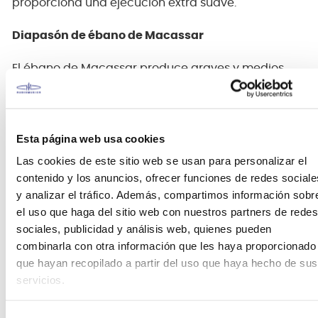
proporciona una ejecución extra suave.
Diapasón de ébano de Macassar
El ébano de Macassar produce graves y medios
ajustados junto con un ataque fuerte en los agudos
y una respuesta rápida con un sustain rico.
Puente de trémolo Lo-Pro Edge
Esta página web usa cookies
Las cookies de este sitio web se usan para personalizar el
El legendario puente Lo-Pro Edge ofrece la máxima
contenido y los anuncios, ofrecer funciones de redes sociale
comodidad al tocar con su perfil aerodinámico y
y analizar el tráfico. Además, compartimos información sobr
afinadores empotrados. Los pernos de bloqueo
el uso que haga del sitio web con nuestros partners de redes
contribuyen a la estabilidad de la afinación.
sociales, publicidad y análisis web, quienes pueden
combinarla con otra información que les haya proporcionado
Incrustaciones de puntos laterales Luminlay
que hayan recopilado a partir del uso que haya hecho de sus
servicios.
Las marcas de posición de los puntos laterales
Luminlay facilitan que los músicos vean las marcas