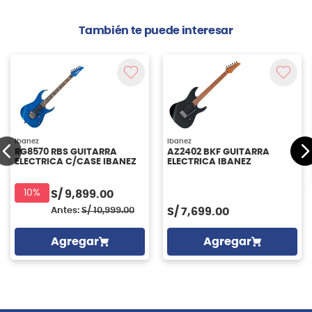
También te puede interesar
Ibanez
Ibanez
RG8570 RBS GUITARRA
AZ2402 BKF GUITARRA
ELECTRICA C/CASE IBANEZ
ELECTRICA IBANEZ
10%
S/
9,899.00
Antes:
S/
10,999.00
S/
7,699.00
Agregar
Agregar