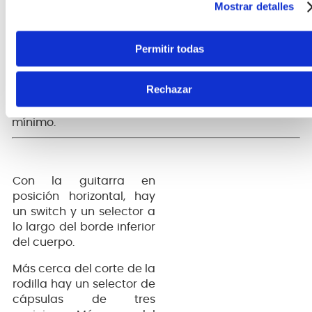
de posición del diapasón cuando tocan en
Mostrar detalles
escenarios oscuros.
Permitir todas
Clavijas de afinación Gotoh®
Las clavijas de afinación Gotoh® brindan una
Rechazar
precisión superior, una sensación suave y un fondo
mínimo.
Con la guitarra en
posición horizontal, hay
un switch y un selector a
lo largo del borde inferior
del cuerpo.
Más cerca del corte de la
rodilla hay un selector de
cápsulas de tres