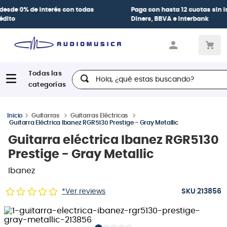
Paga con
hasta 12 cuotas sin intereses
con tarjetas
BCP Visa,
Diners, BBVA e Interbank
Hola, ¿qué estas buscando?
Guitarras
Guitarras Eléctricas
Guitarra Eléctrica Ibanez RGR5130 Prestige - Gray Metallic
Guitarra eléctrica Ibanez RGR5130
Prestige - Gray Metallic
Ibanez
:
*Ver reviews
213856