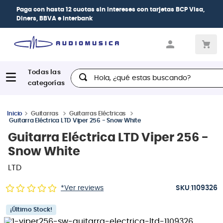
s sin intereses
con tarjetas
BCP Visa,
| Paga en cuotas
desde 0
k
crédito
Hola, ¿qué estas buscando?
Guitarras
Guitarras Eléctricas
Guitarra Eléctrica LTD Viper 256 - Snow White
Guitarra Eléctrica LTD Viper 256 -
Snow White
LTD
:
*Ver reviews
1109326
¡Último Stock!