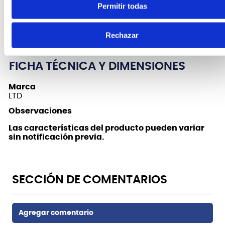
Permitir todas
CARACTERÍSTICAS DEL PRODUCTO
Guitarra Eléctrica LTD Viper 256 - Snow White
Rechazar
FICHA TÉCNICA Y DIMENSIONES
Marca
LTD
Observaciones
Las características del producto pueden variar
sin notificación previa.