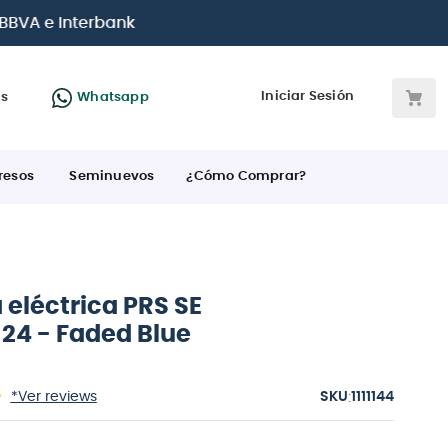
 BBVA e Interbank
Iniciar Sesión
as
Whatsapp
resos
Seminuevos
¿Cómo Comprar?
 eléctrica PRS SE
24 - Faded Blue
:
*Ver reviews
1111144