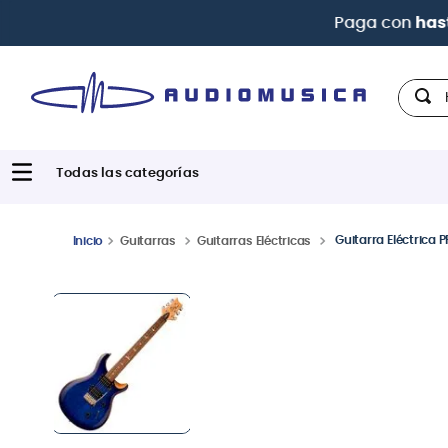
Paga con
hast
Hola,
Guitarra Eléctrica 
Guitarras
Guitarras Eléctricas