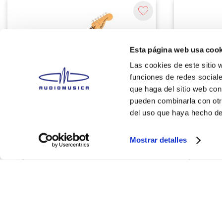
Esta página web usa cook
Las cookies de este sitio 
funciones de redes sociale
que haga del sitio web con
pueden combinarla con otr
del uso que haya hecho de
Squier
Squier
CV 70S STRAT HT HSS LRL GUITARRA
AFF TELE FM
ELECTRICA BPG MOC SQUIER
ELECTRICA 
Mostrar detalles
S/
2,699.00
S/
2,409.
Agregar