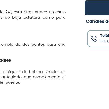
24", esta Strat ofrece un estilo
stas de baja estatura como para
Canales d
Telé
+51 97
trémolo de dos puntos para una
CKING
llas Squier de bobina simple del
y articulado, que complementa el
del puente.