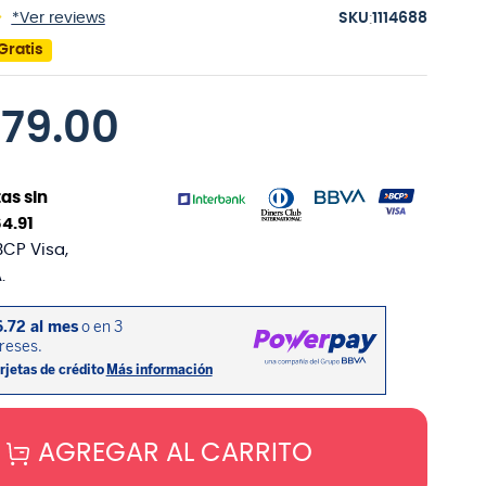
:
*Ver reviews
1114688
Gratis
979
.
00
as sin
64
.
91
BCP Visa,
.
AGREGAR AL CARRITO