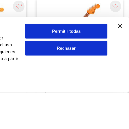
Permitir todas
er
el uso
Rechazar
 quienes
 a partir
Squier
TS
CV 70S STRAT LRL TSPG NAT GUITARRA
ELECTRICA SQUIER
S/
2,559.00
Agregar