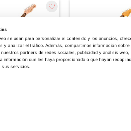
ies
web se usan para personalizar el contenido y los anuncios, ofrec
s y analizar el tráfico. Además, compartimos información sobre 
 nuestros partners de redes sociales, publicidad y análisis web,
a información que les haya proporcionado o que hayan recopilado
 sus servicios.
Squier
T SH LRL WPG CRT GUITARRA
SQ CV 60S JAZZMASTER LRL 3
SQUIER
GUITARRA ELECTRICA SQUIER
00
S/
2,559.00
Agregar
Agregar