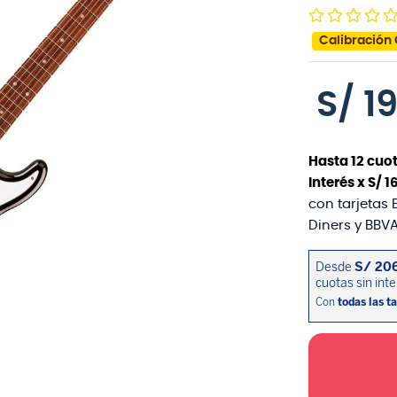
Calibración 
S/
1
Hasta
12
cuot
interés x
S/
1
con tarjetas 
Diners y BBVA