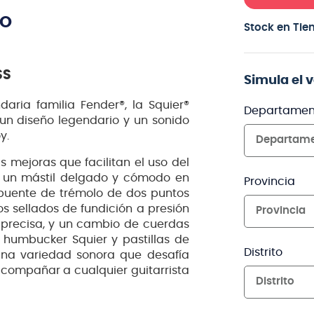
TO
Stock en Tie
SS
Simula el 
aria familia Fender®, la Squier®
Departamen
e un diseño legendario y un sonido
y.
Departam
 mejoras que facilitan el uso del
o, un mástil delgado y cómodo en
Provincia
 puente de trémolo de dos puntos
os sellados de fundición a presión
Provincia
 precisa, y un cambio de cuerdas
 humbucker Squier y pastillas de
Distrito
 una variedad sonora que desafía
acompañar a cualquier guitarrista
Distrito