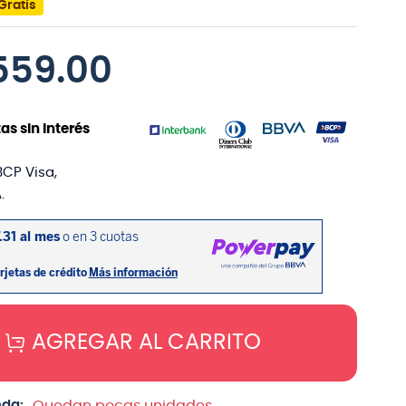
Gratis
559
.
00
as sin interés
BCP Visa,
.
AGREGAR AL CARRITO
nda:
Quedan pocas unidades