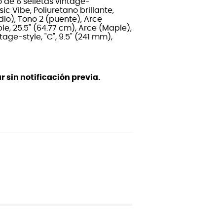
 de 6 selletas vintage-
sic Vibe, Poliuretano brillante,
io), Tono 2 (puente), Arce
le, 25.5" (64.77 cm), Arce (Maple),
tage-style, "C", 9.5" (241 mm),
 sin notificación previa.