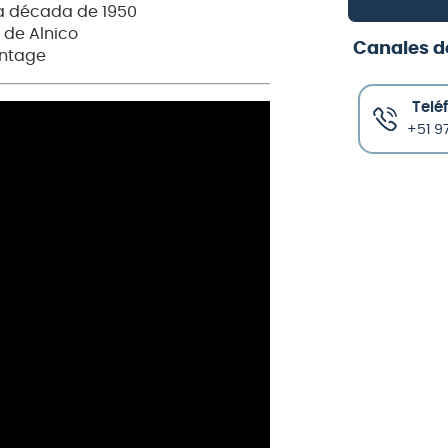
la década de 1950
 de Alnico
Canales d
intage
Telé
+51 97