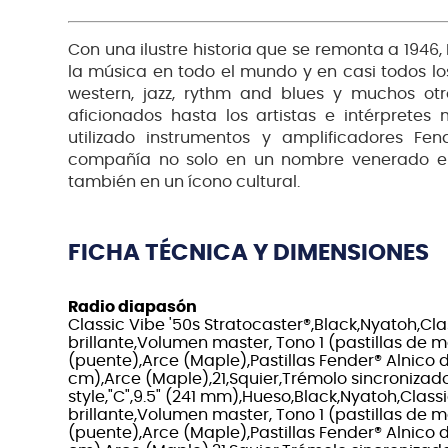
Con una ilustre historia que se remonta a 1946
la música en todo el mundo y en casi todos los
western, jazz, rythm and blues y muchos otr
aficionados hasta los artistas e intérpret
utilizado instrumentos y amplificadores Fe
compañía no solo en un nombre venerado en 
también en un ícono cultural.
FICHA TÉCNICA Y DIMENSIONES
Radio diapasón
Classic Vibe '50s Stratocaster®,Black,Nyatoh,Cla
brillante,Volumen master, Tono 1 (pastillas de m
(puente),Arce (Maple),Pastillas Fender® Alnico 
cm),Arce (Maple),21,Squier,Trémolo sincronizado
style,"C",9.5" (241 mm),Hueso,Black,Nyatoh,Class
brillante,Volumen master, Tono 1 (pastillas de m
(puente),Arce (Maple),Pastillas Fender® Alnico 