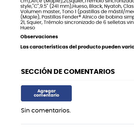
cm),Arce (Maple),21,Squier,Trémolo sincronizado
style,"C",9.5" (241 mm),Hueso, Black, Nyatoh, Clas
Volumen master, Tono 1 (pastillas de mástil/med
(Maple), Pastillas Fender® Alnico de bobina simp
21, Squier, Trémolo sincronizado de 6 selletas vin
Hueso
Observaciones
Las características del producto pueden variar
Sin comentarios.