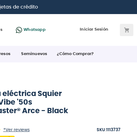
jetas de crédito
Iniciar Sesión
as
Whatsapp
resos
Seminuevos
¿Cómo Comprar?
 eléctrica Squier
Vibe '50s
ster® Arce - Black
:
*Ver reviews
1113737