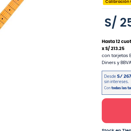
Calibración 
S/
2
Hasta
12
cuot
x
S/
213
.
25
con tarjetas 
Diners y BBVA
Stock en Tie