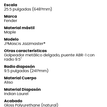
Escala
25.5 pulgadas (648?mm)
Marca
Fender
Material mástil
Maple
Modelo
J?Mascis Jazzmaster®
Otras características
Golpeador metálico delgado, puente ABR-1 con
radio 9.5"
Radio diapasón
9.5 pulgadas (241?mm)
Material Cuerpo
Aliso
Material Diapasón
Indian Laurel
Acabado
Gloss Polyurethane (natural)