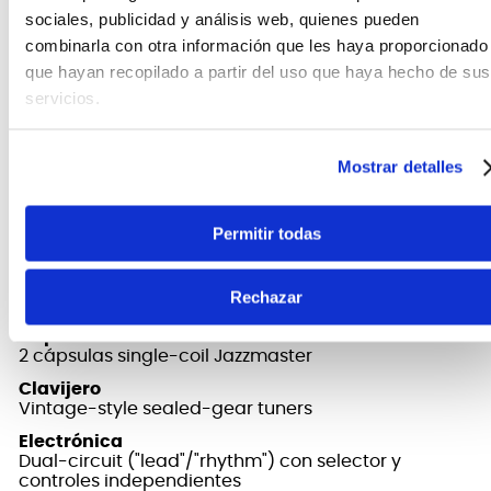
sociales, publicidad y análisis web, quienes pueden
combinarla con otra información que les haya proporcionado
que hayan recopilado a partir del uso que haya hecho de sus
servicios.
FICHA TÉCNICA Y DIMENSIONES
Mostrar detalles
Nut
Hueso sintético
Perfil mástil
Permitir todas
"C"
Puente
Rechazar
Tune-o-matic ajustable + vibrato tipo Jazzmaster
Cápsulas
2 cápsulas single-coil Jazzmaster
Clavijero
Vintage-style sealed-gear tuners
Electrónica
Dual-circuit ("lead"/"rhythm") con selector y
controles independientes