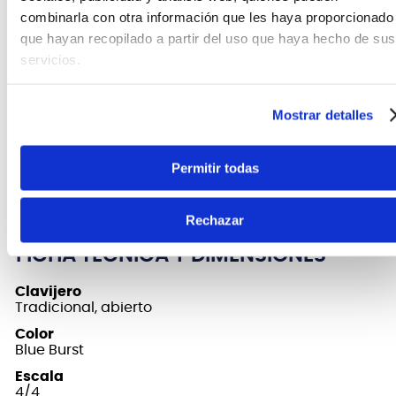
combinarla con otra información que les haya proporcionado
La marca
Vizcaya
, se caracteriza por ser
que hayan recopilado a partir del uso que haya hecho de sus
instrumentos orientado a estudiantes y
servicios.
principiantes. La versatilidad y variedad en
instrumentos Vizcaya, hacen que sea una marca
preferida por los maestros y profesores para
Mostrar detalles
orientar a sus alumnos e iniciarlos en la música,
haciendo que cada vez sea más fácil dominar tu
instrumento a un costo asequible para un primer
Permitir todas
instrumento.
Rechazar
FICHA TÉCNICA Y DIMENSIONES
Clavijero
Tradicional, abierto
Color
Blue Burst
Escala
4/4