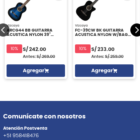
Vizcaya
Vizcaya
ARCG44 BB GUITARRA
FC-39CW BK GUITARRA
ACUSTICA NYLON 39"
ACUSTICA NYLON W/BAG
VIZCAYA
VIZCAYA
10%
10%
S/
242.00
S/
233.00
Antes:
S/
269.00
Antes:
S/
259.00
Agregar
Agregar
Comunícate con nosotros
Atención Postventa
+51 958418476