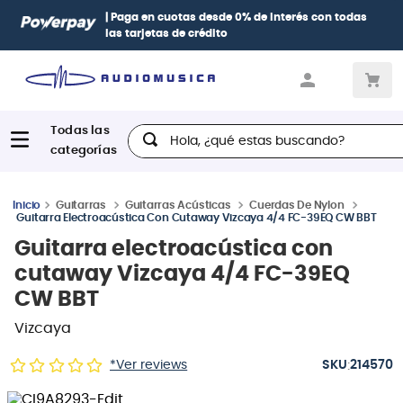
| Paga en cuotas
desde 0% de interés
con todas
las tarjetas de crédito
Hola, ¿qué estas buscando?
Guitarras
Guitarras Acústicas
Cuerdas De Nylon
Guitarra Electroacústica Con Cutaway Vizcaya 4/4 FC-39EQ CW BBT
Guitarra electroacústica con
cutaway Vizcaya 4/4 FC-39EQ
CW BBT
Vizcaya
:
*Ver reviews
214570