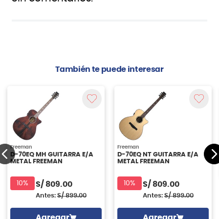
También te puede interesar
Freeman
Freeman
D-70EQ MH GUITARRA E/A
D-70EQ NT GUITARRA E/A
METAL FREEMAN
METAL FREEMAN
10%
10%
S/
809.00
S/
809.00
Antes:
S/
899.00
Antes:
S/
899.00
Agregar
Agregar