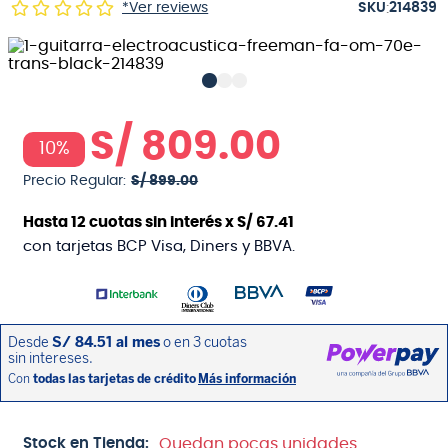
:
*Ver reviews
214839
S/
809
.
00
10%
Precio Regular:
S/
899
.
00
Hasta
12
cuotas sin interés x
S/
67
.
41
con tarjetas BCP Visa, Diners y BBVA.
Stock en Tienda:
Quedan pocas unidades