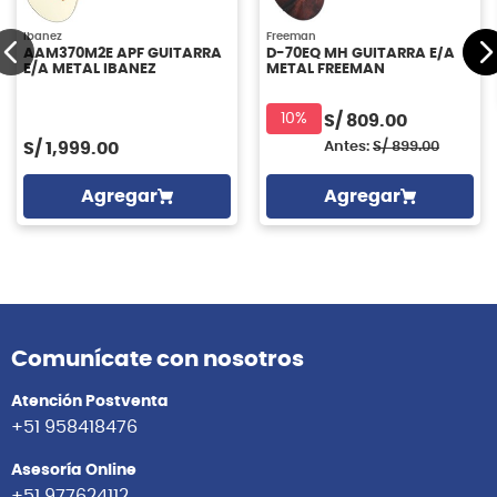
Ibanez
Freeman
AAM370M2E APF GUITARRA
D-70EQ MH GUITARRA E/A
E/A METAL IBANEZ
METAL FREEMAN
10%
S/
809.00
S/
1,999.00
Antes:
S/
899.00
Agregar
Agregar
Comunícate con nosotros
Atención Postventa
+51 958418476
Asesoría Online
+51 977624112