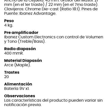
Ancho de la Cejuela: 43 mm. Grosor del Mástil: 21
mm (en el 1er traste) / 22 mm (en el 7mo traste).
Clavijeros: Chrome Die-cast (Ratio 18:1). Pines de
Puente: Ibanez Advantage.
Peso
4 kg.
Pre amplificador
Ibanez Custom Electronics con control de Volumen
y Tono (Treble/Bass).
Radio diapasón
400 mmR.
Material Diapasón
Arce (Maple).
Trastes
20
Alimentación
Batería 9V x1.
Observaciones
Las características del producto pueden variar sin
notificación previa.