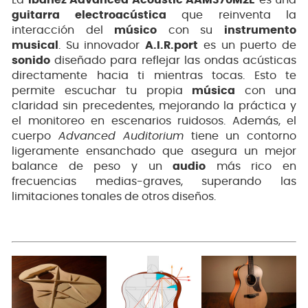
La
Ibanez Advanced Acoustic AAM370M2E
es una
guitarra electroacústica
que reinventa la
interacción del
músico
con su
instrumento
musical
. Su innovador
A.I.R.port
es un puerto de
sonido
diseñado para reflejar las ondas acústicas
directamente hacia ti mientras tocas. Esto te
permite escuchar tu propia
música
con una
claridad sin precedentes, mejorando la práctica y
el monitoreo en escenarios ruidosos. Además, el
cuerpo
Advanced Auditorium
tiene un contorno
ligeramente ensanchado que asegura un mejor
balance de peso y un
audio
más rico en
frecuencias medias-graves, superando las
limitaciones tonales de otros diseños.