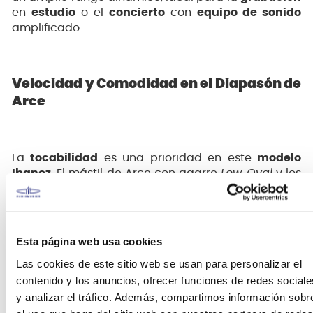
en
estudio
o el
concierto
con
equipo de sonido
amplificado.
Velocidad y Comodidad en el Diapasón de
Arce
La
tocabilidad
es una prioridad en este
modelo
Ibanez
. El mástil de Arce con agarre
Low Oval
y los
bordes del diapasón redondeados (
Rounded
Fretboard Edge
) facilitan el
strumming
y la
ejecución de pasajes rápidos. El
diapasón de Arce
(
Maple
) es una elección distintiva que ofrece
Esta página web usa cookies
agudos nítidos y medios superiores potentes,
Las cookies de este sitio web se usan para personalizar el
permitiendo que tu
música
tenga una claridad y
contenido y los anuncios, ofrecer funciones de redes sociale
un ataque definidos en la
mezcla
. Además, el
diseño cónico de la pala (
Functional Tapered
y analizar el tráfico. Además, compartimos información sobr
Headstock
) promueve una alineación de cuerdas