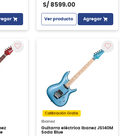
S/
8599
.
00
regar
Ver producto
Agregar
Calibración Gratis
Ibanez
nez
Guitarra eléctrica Ibanez JS140M
le
Soda Blue