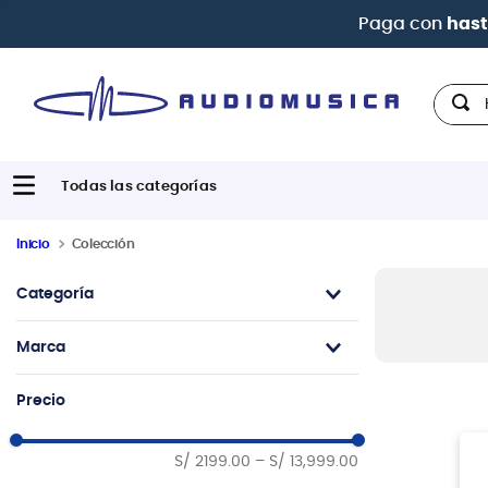
Paga con
hast
Hola,
Inicio
Colección
Categoría
Guitarras Eléctricas
Marca
Ibanez
Precio
Fender
G&L
S/ 2199.00
–
S/ 13,999.00