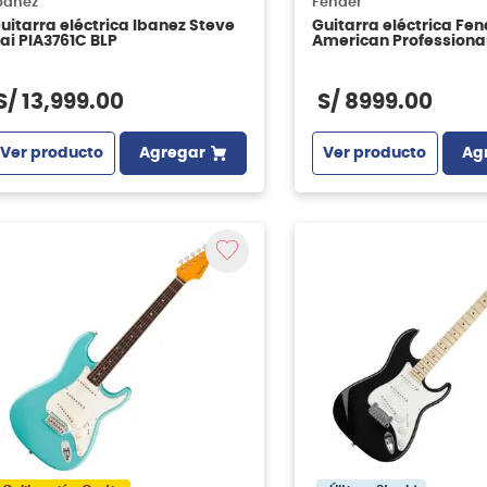
banez
Fender
uitarra eléctrica Ibanez Steve
Guitarra eléctrica Fen
ai PIA3761C BLP
American Professional 
Stratocaster - Sienna
S/
13
,
999
.
00
S/
8999
.
00
Ver producto
Agregar
Ver producto
Ag