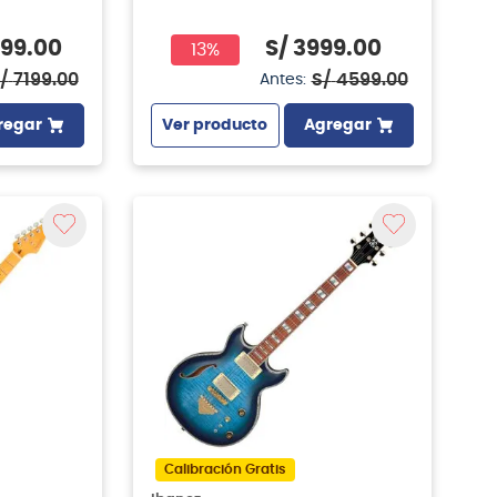
99
.
00
S/
3999
.
00
13%
/
7199
.
00
S/
4599
.
00
Antes:
regar
Ver producto
Agregar
Calibración Gratis