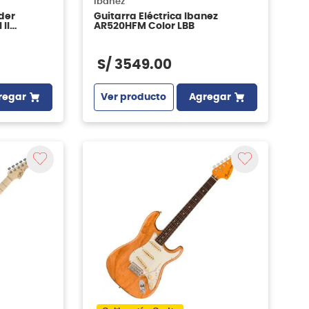
Ibanez
der
Guitarra Eléctrica Ibanez
II
AR520HFM Color LBB
 Sunburst
S/
3549
.
00
regar
Ver producto
Agregar