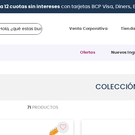
a 12 cuotas sin intereses
con tarjetas
BCP Visa, Diners,
 ¿qué estas buscando?
Venta Corporativa
Tiend
Ofertas
Nuevos Ing
COLECCIÓ
71
PRODUCTOS