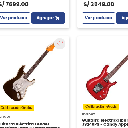
S/
7699
.
00
S/
3549
.
00
Ver producto
Agregar
Ver producto
Ag
Calibración Gratis
Calibración Gratis
Ibanez
ender
Guitarra eléctrica Iba
uitarra eléctrica Fender
JS240PS - Candy App