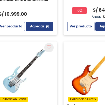
merican Ultra II Stratocaster®
SS - Texas Tea
S/
64
10%
S/
10
,
999
.
00
S
Antes:
Ver producto
Agregar
Ver producto
Ag
Calibración Gratis
Calibración Gratis