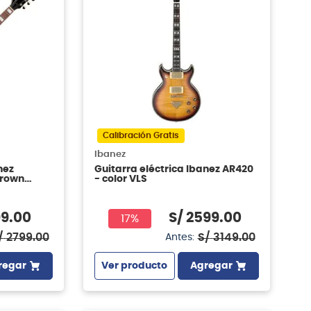
Calibración Gratis
Ibanez
nez
Guitarra eléctrica Ibanez AR420
Brown
- color VLS
99
.
00
S/
2599
.
00
17%
/
2799
.
00
S/
3149
.
00
Antes:
regar
Ver producto
Agregar