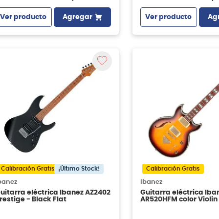
Ver producto
Agregar
Ver producto
Ag
Calibración Gratis
¡Último Stock!
Calibración Gratis
banez
Ibanez
uitarra eléctrica Ibanez AZ2402
Guitarra eléctrica Iba
restige - Black Flat
AR520HFM color Violin