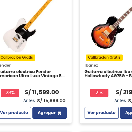
Calibración Gratis
Calibración Gratis
ender
Ibanez
uitarra eléctrica Fender
Guitarra eléctrica Iba
merican Ultra Luxe Vintage 50s
Hollowbody AG75G - 
elecaster - White Blonde
Sunburts
S/
11
,
599
.
00
S/
21
28%
21%
S/
15
,
999
.
00
S
Antes:
Antes:
Ver producto
Agregar
Ver producto
Ag