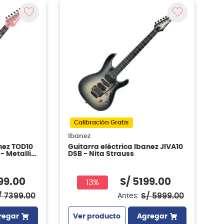
Calibración Gratis
Ibanez
nez TOD10
Guitarra eléctrica Ibanez JIVA10
- Metallic
DSB - Nita Strauss
99
.
00
S/
5199
.
00
13%
/
7399
.
00
S/
5999
.
00
Antes:
regar
Ver producto
Agregar