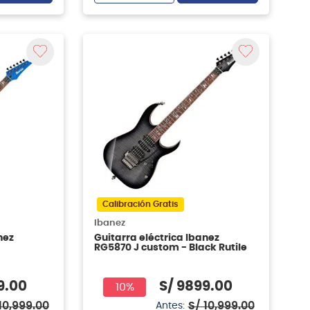
Calibración Gratis
Ibanez
nez
Guitarra eléctrica Ibanez
RG5870 J custom - Black Rutile
9
.
00
S/
9899
.
00
10%
10
,
999
.
00
S/
10
,
999
.
00
Antes: