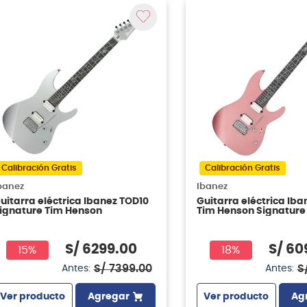
Calibración Gratis
Calibración Gratis
banez
Ibanez
uitarra eléctrica Ibanez TOD10
Guitarra eléctrica Iba
ignature Tim Henson
Tim Henson Signature 
Mauve
S/
6299
.
00
S/
60
15%
18%
S/
7399
.
00
S
Antes:
Antes:
Ver producto
Agregar
Ver producto
Ag