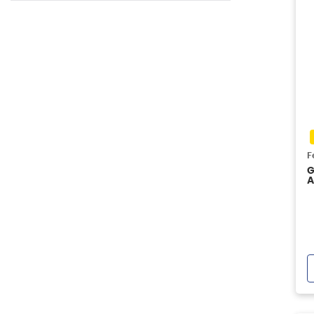
F
G
A
T