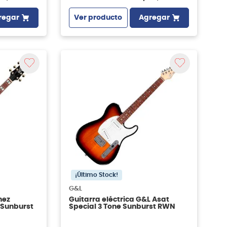
regar
Ver producto
Agregar
¡Último Stock!
G&L
nez
Guitarra eléctrica G&L Asat
 Sunburst
Special 3 Tone Sunburst RWN