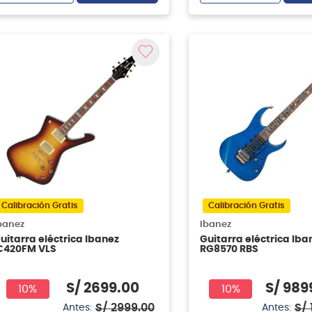
Calibración Gratis
Calibración Gratis
banez
Ibanez
uitarra eléctrica Ibanez
Guitarra eléctrica Iba
C420FM VLS
RG8570 RBS
S/
2699
.
00
S/
989
10%
10%
S/
2999
.
00
S/
Antes:
Antes: