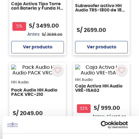
Caja Activa Tipo Torre
Subwoofer activo HH
con Batería y Funda HH
Audio TRS-1800 de 18
Audio Tensor-Go
pulgadas
S/
3499
.
00
5%
S/
2699
.
00
Antes:
S/
3699
.
00
Ver producto
Ver producto
Agregar
Agregar
HH Audio
HH Audio
Caja Activa HH Audio
Pack Audio HH Audio
VRE-15AG2
PACK VRC-210
S/
999
.
00
32%
S/
2049
.
00
Antes:
S/
1459
.
00
Ver producto
Ver producto