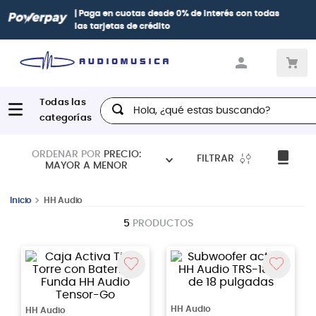
terés
con todas
Paga con
hasta 12 cuotas sin intereses
con ta
Diners, BBVA e Interbank
Hola, ¿qué estas buscando?
ORDENAR POR
PRECIO:
FILTRAR
MAYOR A MENOR
HH Audio
5
PRODUCTOS
HH Audio
HH Audio