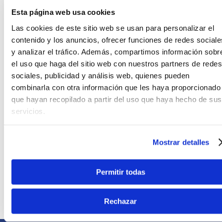
Agregar
Agregar
Esta página web usa cookies
Las cookies de este sitio web se usan para personalizar el
contenido y los anuncios, ofrecer funciones de redes sociale
y analizar el tráfico. Además, compartimos información sobr
el uso que haga del sitio web con nuestros partners de redes
sociales, publicidad y análisis web, quienes pueden
combinarla con otra información que les haya proporcionado
que hayan recopilado a partir del uso que haya hecho de sus
HH Audio
servicios.
Caja Activa HH Audio
VRE-12AG2
Mostrar detalles
S/
1299
.
00
Permitir todas
Sin Stock Online
Rechazar