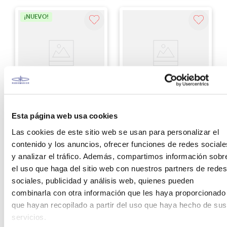
Agregar
Agregar
¡NUEVO!
Midas
Midas
Esta página web usa cookies
Consola Digital Con
Mixer Análogo MIDAS
Interfaz MIDAS MR12 -
DM16 - 16 CH
12CH - Wifi
Las cookies de este sitio web se usan para personalizar el
contenido y los anuncios, ofrecer funciones de redes sociale
S/
2399
.
00
S/
1549
.
00
y analizar el tráfico. Además, compartimos información sobr
el uso que haga del sitio web con nuestros partners de redes
Ver producto
Sin Stock Online
sociales, publicidad y análisis web, quienes pueden
combinarla con otra información que les haya proporcionado
Agregar
que hayan recopilado a partir del uso que haya hecho de sus
servicios.