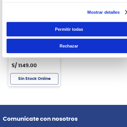
Mostrar detalles
Permitir todas
Midas
Rechazar
Mixer Análogo MIDAS
DM12 - 12 CH
S/
1149
.
00
Sin Stock Online
Comunícate con nosotros