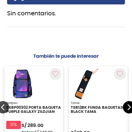
Sin comentarios.
También te puede interesar
Zildjian
Tama
ZXBP00302 PORTA BAQUETA
TSB12BK FUNDA BAQUETAS
PURPLE GALAXY ZILDJIAN
BLACK TAMA
17%
S/
289.00