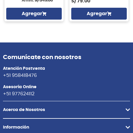
Antes:
S/
349.00
S/
79.00
Agregar
Agregar
Comunícate con nosotros
Atención Postventa
+51 958418476
Asesoría Online
+51 977624112
Acerca de Nosotros
Información