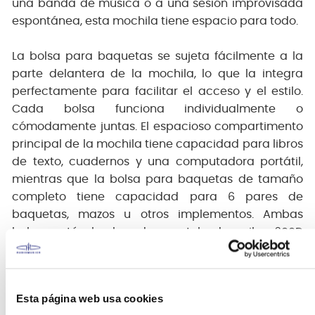
una banda de música o a una sesión improvisada
espontánea, esta mochila tiene espacio para todo.
La bolsa para baquetas se sujeta fácilmente a la
parte delantera de la mochila, lo que la integra
perfectamente para facilitar el acceso y el estilo.
Cada bolsa funciona individualmente o
cómodamente juntas. El espacioso compartimento
principal de la mochila tiene capacidad para libros
de texto, cuadernos y una computadora portátil,
mientras que la bolsa para baquetas de tamaño
completo tiene capacidad para 6 pares de
baquetas, mazos u otros implementos. Ambas
bolsas están hechas de una tela de nailon 600D
resistente al agua en el exterior con un interior
forrado de nailon. La mochila cuenta con correas
acolchadas con clip para el pecho, un gran bolsillo
Esta página web usa cookies
frontal con cremallera, bolsillos para botellas de