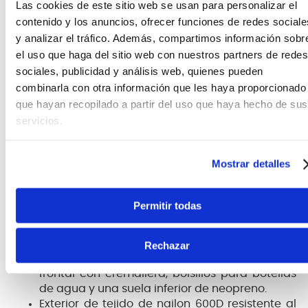
Las cookies de este sitio web se usan para personalizar el
agua y una suela inferior de neopreno, mientras
contenido y los anuncios, ofrecer funciones de redes sociale
que la bolsa acolchada para baquetas incluye un
y analizar el tráfico. Además, compartimos información sobr
generoso bolsillo frontal con cremallera y bolsillos
el uso que haga del sitio web con nuestros partners de redes
interiores adicionales para guardar la llave del
sociales, publicidad y análisis web, quienes pueden
tambor, tapones para los oídos, y otros accesorios.
combinarla con otra información que les haya proporcionado
La funcionalidad se une al estilo: este es el bolso
que hayan recopilado a partir del uso que haya hecho de sus
perfecto para el joven percusionista en
servicios.
movimiento.
Mochila de doble función con bolsa
Mostrar detalles
desmontable de tamaño completo en la parte
delantera
Correas de mochila acolchadas y ajustables
Permitir todas
con clip para el pecho
La mochila tiene un interior de gran
capacidad con funda acolchada para
Rechazar
portátil. El exterior cuenta con un gran bolsillo
frontal con cremallera, bolsillos para botellas
de agua y una suela inferior de neopreno.
Exterior de tejido de nailon 600D resistente al