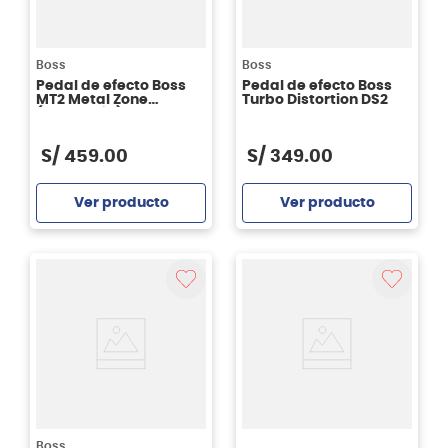
Boss
Boss
Pedal de efecto Boss
Pedal de efecto Boss
MT2 Metal Zone
Turbo Distortion DS2
(distorsión)
S/
459
.
00
S/
349
.
00
Ver producto
Ver producto
Agregar
Agregar
Boss