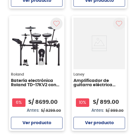
Ver producto
Ver producto
Agregar
Agregar
Roland
Laney
Batería electrónica
Amplificador de
Roland TD-17KV2 con
guitarra eléctrica
Stand MDS-COM
Laney LX35R
S/
8699
.
00
S/
899
.
00
6%
10%
Antes:
Antes:
S/
9299
.
00
S/
999
.
00
Ver producto
Ver producto