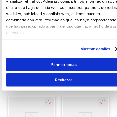
y analizar el tráfico. Además, compartimos información sobr
el uso que haga del sitio web con nuestros partners de redes
sociales, publicidad y análisis web, quienes pueden
combinarla con otra información que les haya proporcionado
que hayan recopilado a partir del uso que haya hecho de sus
servicios.
Casio
Roland
Mostrar detalles
Piano Digital Casio PX-
Workstation Roland
S1100 Color Negro
Fantom-6
Permitir todas
S/
3199
.
00
S/
17
,
999
.
00
Rechazar
Ver producto
Ver producto
Agregar
Agregar