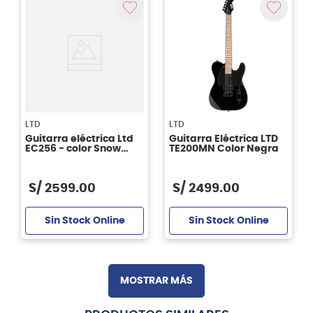
LTD
LTD
Guitarra eléctrica Ltd
Guitarra Eléctrica LTD
EC256 - color Snow
TE200MN Color Negra
White
S/
2599
.
00
S/
2499
.
00
Sin Stock Online
Sin Stock Online
MOSTRAR MÁS