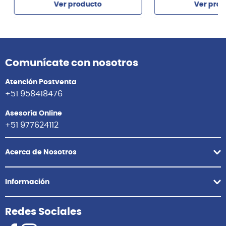
Ver producto
Ver prod
Agregar
Agrega
Comunícate con nosotros
Atención Postventa
+51 958418476
Asesoría Online
+51 977624112
Acerca de Nosotros
Información
Redes Sociales