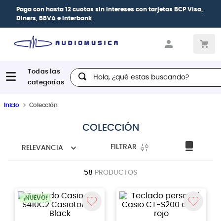
CP Visa,
| Paga en cuotas
desde 0% de interés
con todas las t
crédito
Hola, ¿qué estas buscando?
Inicio
Colección
COLECCIÓN
FILTRAR
RELEVANCIA
58
PRODUCTOS
¡NUEVO!