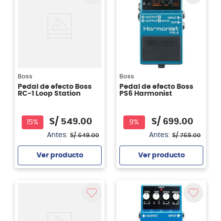
Boss
Boss
Pedal de efecto Boss
Pedal de efecto Boss
RC-1 Loop Station
PS6 Harmonist
S/
549
.
00
S/
699
.
00
15%
9%
Antes:
Antes:
S/
649
.
00
S/
769
.
00
Ver producto
Ver producto
Agregar
Agregar