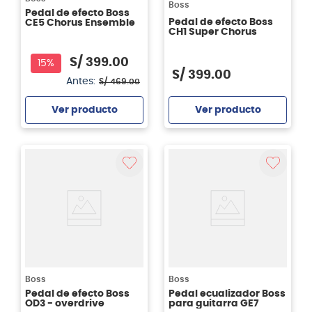
Boss
Pedal de efecto Boss
Pedal de efecto Boss
CE5 Chorus Ensemble
CH1 Super Chorus
S/
399
.
00
15%
S/
399
.
00
Antes:
S/
469
.
00
Ver producto
Ver producto
Agregar
Agregar
Boss
Boss
Pedal de efecto Boss
Pedal ecualizador Boss
OD3 - overdrive
para guitarra GE7