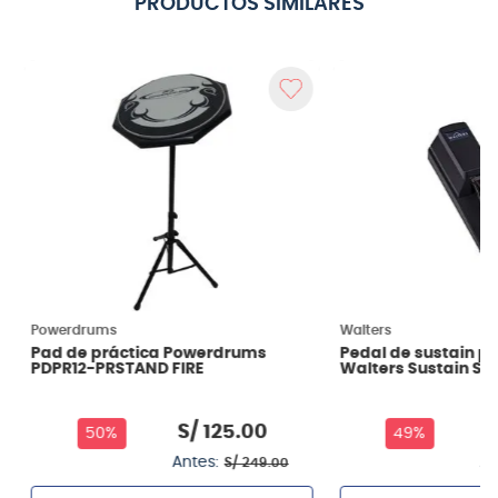
PRODUCTOS SIMILARES
Powerdrums
Walters
Pad de práctica Powerdrums
Pedal de sustain p
PDPR12-PRSTAND FIRE
Walters Sustain SV
S/
125
.
00
S
50%
49%
Antes:
An
S/
249
.
00