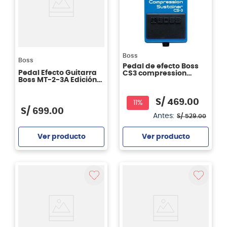
Boss
Boss
Pedal de efecto Boss
Pedal Efecto Guitarra
CS3 compression
Boss MT-2-3A Edición
sustainer
Aniversario
S/
469
.
00
11%
S/
699
.
00
Antes:
S/
529
.
00
Ver producto
Ver producto
Agregar
Agregar