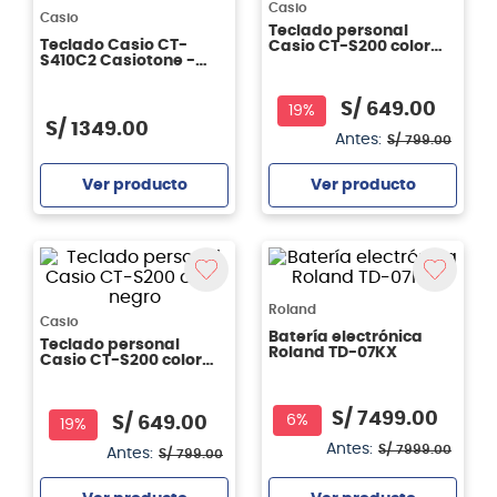
Casio
Casio
Teclado personal
Teclado Casio CT-
Casio CT-S200 color
S410C2 Casiotone -
rojo
Black
S/
649
.
00
19%
S/
1349
.
00
Antes:
S/
799
.
00
Ver producto
Ver producto
Agregar
Agregar
Roland
Casio
Batería electrónica
Teclado personal
Roland TD-07KX
Casio CT-S200 color
negro
S/
7499
.
00
6%
S/
649
.
00
19%
Antes:
S/
7999
.
00
Antes:
S/
799
.
00