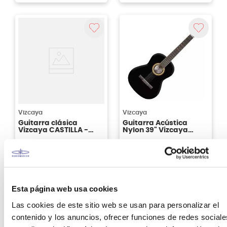
Agregar
Agregar
Vizcaya
Vizcaya
Guitarra clásica
Guitarra Acústica
Vizcaya CASTILLA -
Nylon 39" Vizcaya
color natural con funda
ARCG44 Color Negro
S/
269
.
00
S/
242
.
00
10%
10%
Antes:
Antes:
S/
299
.
00
S/
269
.
00
Esta página web usa cookies
Ver producto
Ver producto
Las cookies de este sitio web se usan para personalizar el
contenido y los anuncios, ofrecer funciones de redes sociale
Agregar
Agregar