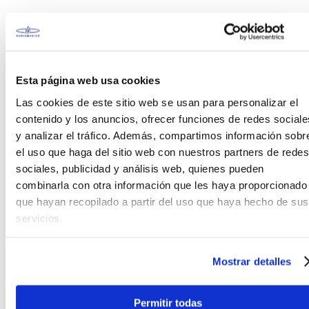
Con un
calibre "Regular Light"
(.010/.013/.017/.026/.036/.046), estas
cuerdas para
guitarra eléctrica
ofrecen una tensión que es el
Esta página web usa cookies
punto de equilibrio perfecto para la mayoría de los
guitarristas
. Este calibre es suficientemente
Las cookies de este sitio web se usan para personalizar el
cómodo para quienes inician, reduciendo la fatiga,
contenido y los anuncios, ofrecer funciones de redes sociale
y a la vez, proporciona la tensión necesaria para un
y analizar el tráfico. Además, compartimos información sobr
ataque contundente y un tono robusto, ideal para
el uso que haga del sitio web con nuestros partners de redes
los
músicos experimentados
. Permite un balance
sociales, publicidad y análisis web, quienes pueden
entre la facilidad de ejecución para solos rápidos y
combinarla con otra información que les haya proporcionado
la estabilidad para acordes rítmicos, siendo una
que hayan recopilado a partir del uso que haya hecho de sus
opción versátil y confiable en el mercado de
accesorios de guitarra
en Chile.
servicios.
Mostrar detalles
Permitir todas