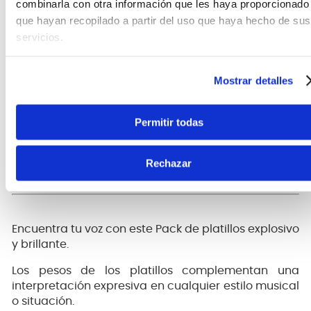
combinarla con otra información que les haya proporcionado
que hayan recopilado a partir del uso que haya hecho de sus
servicios.
Mostrar detalles
Platillos incluidos
Permitir todas
Hi-Hats S de 14"
Crash mediano fino S de 16"
Crash mediano fino S de 18"
Rechazar
Ride mediano S de 20"
Encuentra tu voz con este Pack de platillos explosivo
y brillante.
Los pesos de los platillos complementan una
interpretación expresiva en cualquier estilo musical
o situación.