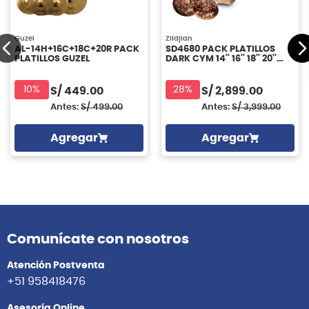
Guzel
Zildjian
AL-14H+16C+18C+20R PACK
SD4680 PACK PLATILLOS
PLATILLOS GUZEL
DARK CYM 14'' 16'' 18'' 20''
ZILDJIAN
10%
28%
S/
449.00
S/
2,899.00
Antes:
S/
499.00
Antes:
S/
3,999.00
Agregar
Agregar
Comunícate con nosotros
Atención Postventa
+51 958418476
Asesoría Online