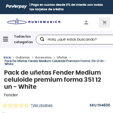
| Paga en cuotas
desde 0% de interés
con todas
las tarjetas de crédito
Hola, ¿qué estas buscando?
Guitarras
Accesorios
Uñetas
Pack De Uñetas Fender Medium Celuloide Premium Forma 351 12 Un -
White
Pack de uñetas Fender Medium
celuloide premium forma 351 12
un - White
Fender
:
*Ver reviews
1114600