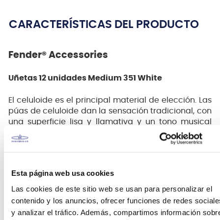
CARACTERÍSTICAS DEL PRODUCTO
Fender® Accessories
Uñetas 12 unidades Medium 351 White
El celuloide es el principal material de elección. Las
púas de celuloide dan la sensación tradicional, con
una superficie lisa y llamativa y un tono musical
cálido y redondo.
A menudo llamada la púa Fender®, la forma 351 es
la púa más asociada con Fender. Un cuerpo más
Esta página web usa cookies
ancho y una punta redondeada han hecho de esta
elección una de las favoritas de artistas de todos
Las cookies de este sitio web se usan para personalizar el
los estilos.
contenido y los anuncios, ofrecer funciones de redes sociale
y analizar el tráfico. Además, compartimos información sobr
12 unidades