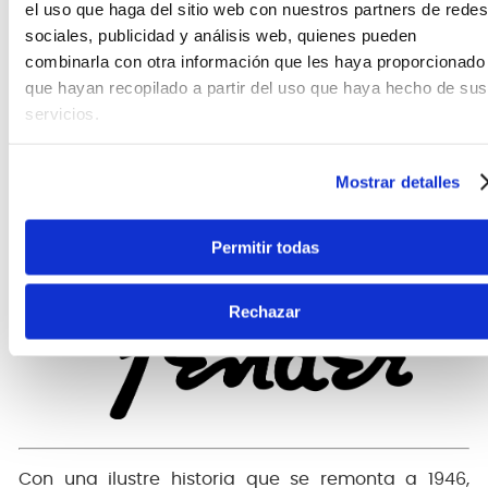
el uso que haga del sitio web con nuestros partners de redes
Forma de púa tradicional
Calibre Medio .028" / .71 mm
sociales, publicidad y análisis web, quienes pueden
combinarla con otra información que les haya proporcionado
que hayan recopilado a partir del uso que haya hecho de sus
Sinónimo de todo lo relacionado con el rock and
servicios.
roll
Actualmente, las marcas de Fender incluyen
Mostrar detalles
Fender®, Squier®, Gretsch®, Jackson®, Charvel® y
EVH®, entre otras.
Permitir todas
Rechazar
Con una ilustre historia que se remonta a 1946,