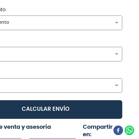
to
ento
CALCULAR ENVÍO
e venta y asesoría