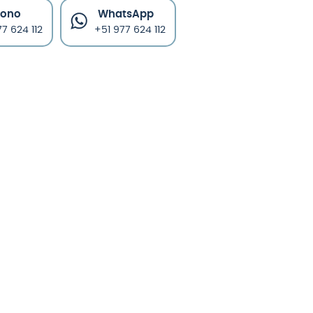
fono
WhatsApp
7 624 112
+51 977 624 112