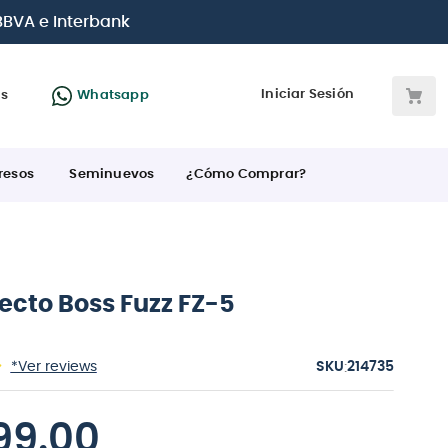
jetas de crédito
Iniciar Sesión
as
Whatsapp
resos
Seminuevos
¿Cómo Comprar?
ecto Boss Fuzz FZ-5
:
*Ver reviews
214735
99
.
00