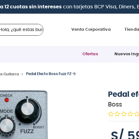
| Paga en cuotas
desde 0% de interés
con todas las tar
 ¿qué estas buscando?
Venta Corporativa
Tiend
Ofertas
Nuevos Ing
Pedal Efecto Boss Fuzz FZ-5
s Guitarra
Pedal ef
Boss
S/
5