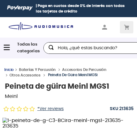
| Paga en cuotas
desde 0% de interés
con todas
las tarjetas de crédito
Hola, ¿qué estas buscando?
Baterías Y Percusión
Accesorios De Percusión
Peineta De Güira Meinl MGS1
Otros Accesorios
Peineta de güira Meinl MGS1
Meinl
:
*Ver reviews
213635