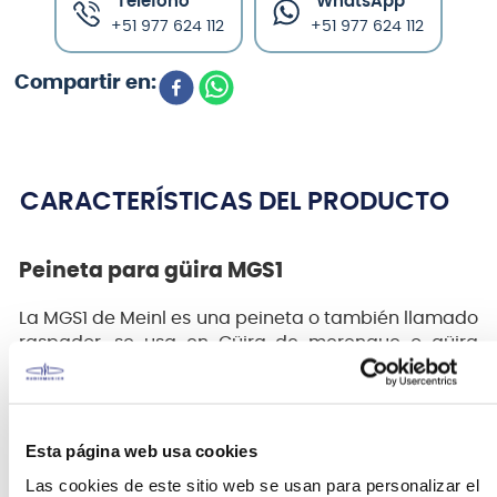
Teléfono
WhatsApp
+51 977 624 112
+51 977 624 112
CARACTERÍSTICAS DEL PRODUCTO
Peineta para güira MGS1
La MGS1 de Meinl es una peineta o también llamado
raspador, se usa en Güira de merengue o güira
metálica, esta versión posee varillas de acero
juntas y mango de madera ergonómico.
Esta página web usa cookies
FICHA TÉCNICA Y DIMENSIONES
Las cookies de este sitio web se usan para personalizar el