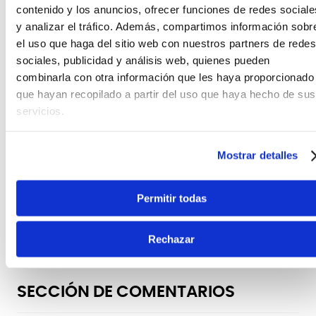
contenido y los anuncios, ofrecer funciones de redes sociale
Material
y analizar el tráfico. Además, compartimos información sobr
Madera con varillas de acero
el uso que haga del sitio web con nuestros partners de redes
Color
sociales, publicidad y análisis web, quienes pueden
Café
combinarla con otra información que les haya proporcionado
Compatibilidad
que hayan recopilado a partir del uso que haya hecho de sus
Güiras de superficie metálica
servicios.
Marca
Meinl
Modelo
Mostrar detalles
MGS1
Otras características
Permitir todas
Agarre ergonómico de madera
Tipo
Accesorio para güira
Rechazar