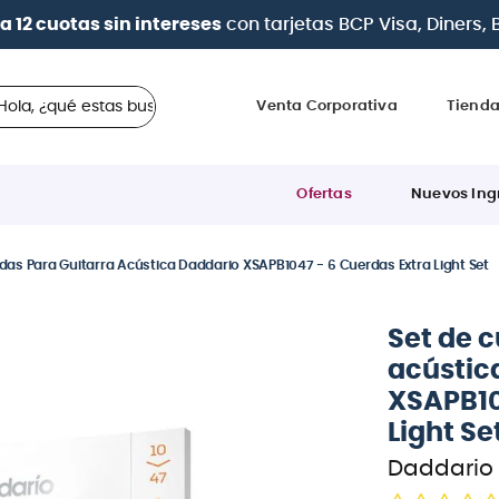
aga en cuotas
desde 0% de interés
con todas las tarjetas
 ¿qué estas buscando?
Venta Corporativa
Tiend
Ofertas
Nuevos Ing
das Para Guitarra Acústica Daddario XSAPB1047 - 6 Cuerdas Extra Light Set
Set de c
acústic
XSAPB10
Light Se
Daddario