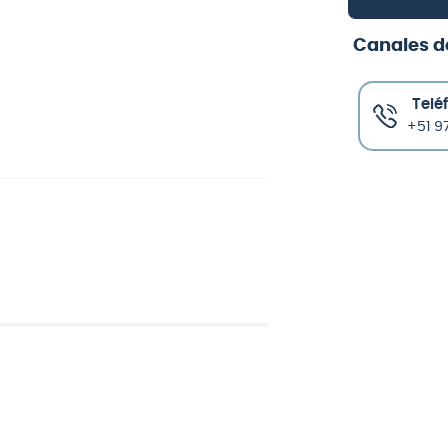
Canales d
Telé
+51 97