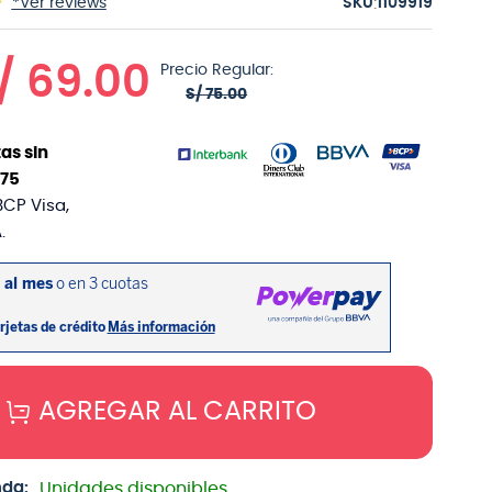
:
*Ver reviews
1109919
/
69
.
00
Precio Regular:
S/
75
.
00
as sin
75
BCP Visa,
.
AGREGAR AL CARRITO
nda:
Unidades disponibles