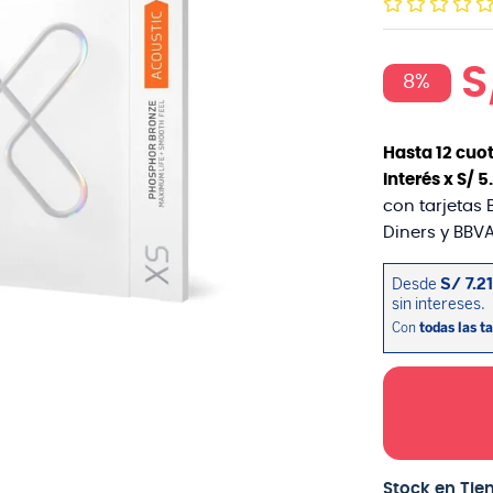
S
8%
Hasta
12
cuot
interés x
S/
5
.
con tarjetas 
Diners y BBVA
Stock en Tie