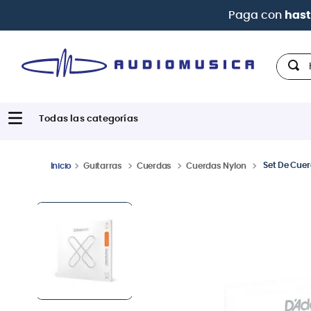
| P
Hola,
Set De Cuer
Guitarras
Cuerdas
Cuerdas Nylon