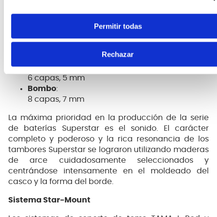
incorporado que ayuda a proteger la madera y
mantener la afinación incluso durante actuaciones
Permitir todas
prolongadas.
Maderas 100% de Arce
Rechazar
Tom Tom, Floor Tom y Snare Drum:
6 capas, 5 mm
Bombo
:
8 capas, 7 mm
La máxima prioridad en la producción de la serie
de baterías Superstar es el sonido. El carácter
completo y poderoso y la rica resonancia de los
tambores Superstar se lograron utilizando maderas
de arce cuidadosamente seleccionados y
centrándose intensamente en el moldeado del
casco y la forma del borde.
Sistema Star-Mount