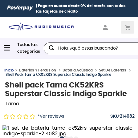
Paga con
hasta 12 cuotas sin intereses
con tarjetas
BCP Visa,
Diners, BBVA e Interbank
Hola, ¿qué estas buscando?
Baterías Y Percusión
Batería Acústica
Set De Baterías
Shell Pack Tama CK52KRS Superstar Classic Indigo Sparkle
Shell pack Tama CK52KRS
Superstar Classic Indigo Sparkle
Tama
:
*Ver reviews
214082