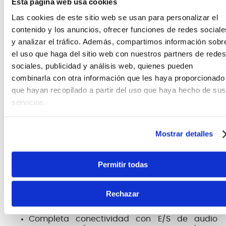
Esta página web usa cookies
serie Roland VK
Las cookies de este sitio web se usan para personalizar el
Enorme biblioteca de efectos, incluidas nuevas
contenido y los anuncios, ofrecer funciones de redes sociale
Shimmer Reverb y Modulation Reverb con
y analizar el tráfico. Además, compartimos información sobr
calidad de estudio
Procesador Master FX mejorado con presets
el uso que haga del sitio web con nuestros partners de redes
listos para usar e IU actualizada para
sociales, publicidad y análisis web, quienes pueden
Mastering Comp y Mastering EQ
combinarla con otra información que les haya proporcionado
Vocoder estéreo con 32 bandas
que hayan recopilado a partir del uso que haya hecho de sus
Herramientas de secuenciación profesionales
servicios.
con proceso basado en clips, secuenciador
por pasos TR-REC, edición de pianola y más
Sampleo avanzado con reproducción de
Mostrar detalles
muestras únicas, asignación de teclado con
tono y compatibilidad con multimuestras
Gran pantalla táctil a color y disposición
Permitir todas
ergonómica de panel repleto de diales,
botones y deslizadores
Rechazar
16 pads RGB para disparar sonidos, muestras y
clips
Completa conectividad con E/S de audio