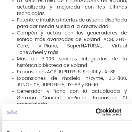
La serie estrella de sintetizadores de Roland,
actualizada y mejorada con las últimas
tecnologías
Potente e intuitiva interfaz de usuario diseñada
para dar rienda suelta a la creatividad
Compón y actúa con los generadores de
sonido más avanzados de Roland: ACB, ZEN-
Core, V-Piano, SuperNATURAL, Virtual
ToneWheel y más
Más de 7.000 sonidos integrados de la
histórica biblioteca de Roland
Expansiones ACB JUPITER-8, SH-101 y JX-3P
Expansiones de modelo n/zyme, JD-800,
JUNO-106, JUPITER-8, JX-8P y SH-101
Generador V-Piano con IU actualizada y
German Concert V-Piano Expansion 01
preinstalada
Generadores de piano SuperNATURAL y
SuperNATURAL Acoustic Piano 3 Expansion
preinstalada
Órganos Virtual ToneWheel procedentes de la