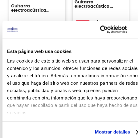
Guitarra
Guitarra
electroacústica
electroacústica
Takamine GJ72CE -
Takamine GD71CE -
color brown sunburst
color sunburst (BSB)
gloss (BSB)
S/
2149
.
00
9%
S/
2299
.
00
Antes:
S/
2359
.
00
Sin Stock Online
Sin Stock Online
Esta página web usa cookies
Las cookies de este sitio web se usan para personalizar el
contenido y los anuncios, ofrecer funciones de redes sociale
y analizar el tráfico. Además, compartimos información sobr
el uso que haga del sitio web con nuestros partners de redes
sociales, publicidad y análisis web, quienes pueden
combinarla con otra información que les haya proporcionado
que hayan recopilado a partir del uso que haya hecho de sus
servicios.
Takamine
Takamine
GD51CE Guitarra
Guitarra
electroacústica
Electroacústica GC6CE
Mostrar detalles
Takamine Natural
Color Negro