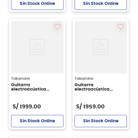
Sin Stock Online
Sin Stock Online
Takamine
Takamine
Guitarra
Guitarra
electroacústica
electroacústica
Takamine GD30CE-12 -
Takamine GN51CE -
color Natural - 12
color Brown Sunburst -
cuerdas
cuerdas de Metal
S/
1999
.
00
S/
1959
.
00
Sin Stock Online
Sin Stock Online