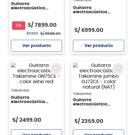
Takamine
Guitarra
Guitarra
electroacústica
electroacústica
Takamine Edición
Takamine EF360GF
especial LTD2025
Signature Glenn Frey
S/
7899
.
00
9%
S/
6999
.
00
Antes:
S/
8699
.
00
Ver producto
Ver producto
Agregar
Agregar
Takamine
Takamine
Guitarra
Guitarra
electroacústica
electroacústica
Takamine GN75CE -
Takamine jumbo
color wine red
GJ72CE - color natural
(NAT)
S/
2499
.
00
S/
2359
.
00