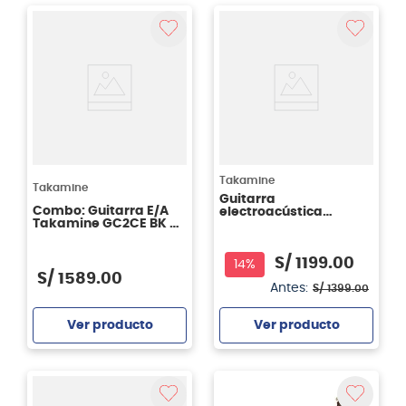
Agregar
Agregar
Takamine
Takamine
Guitarra
Combo: Guitarra E/A
electroacústica
Takamine GC2CE BK +
Takamine GC1CE - con
Cuerdas D'addario
cutaway - color
EJ52 Pro Arté + Funda
natural (NAT)
S/
1199
.
00
Rockbag RB20528B + 12
14%
uñetas Ernie Ball
S/
1589
.
00
P09178 12 SIDEMAN M
Antes:
S/
1399
.
00
ASST
Ver producto
Ver producto
Agregar
Agregar