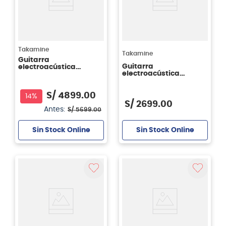
Takamine
Takamine
Guitarra
Guitarra
electroacústica
electroacústica
Takamine FSF40C con
Takamine GN93CE -
case
color natural
S/
4899
.
00
14%
S/
2699
.
00
Antes:
S/
5699
.
00
Sin Stock Online
Sin Stock Online