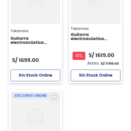
Takamine
Takamine
Guitarra
Guitarra
electroacústica
electroacústica
Takamine GC5CE -
Takamine GX18CENS
Natural
Taka-Mini 3/4 - incluye
S/
1619
.
00
funda
10%
S/
1699
.
00
Antes:
S/
1799
.
00
Sin Stock Online
Sin Stock Online
EXCLUSIVO ONLINE