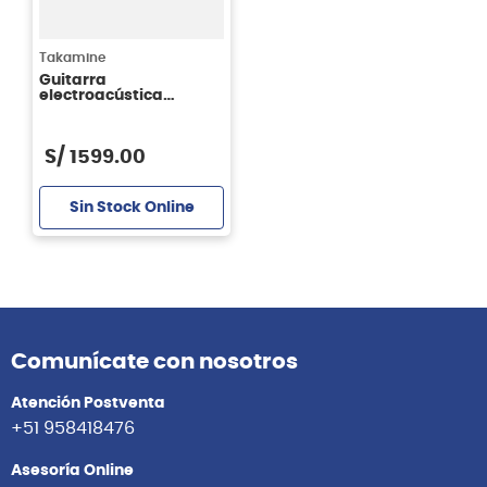
Takamine
Guitarra
electroacústica
Takamine GX11ME-NS
NEX - color natural
S/
1599
.
00
Sin Stock Online
Comunícate con nosotros
Atención Postventa
+51 958418476
Asesoría Online