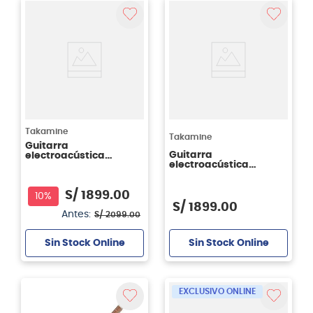
Takamine
Takamine
Guitarra
Guitarra
electroacústica
electroacústica
Takamine GD30CE-12 -
Takamine GN20CE -
con cutaway - 12
cuerdas metal - color
cuerdas - color negro
S/
1899
.
00
natural
10%
S/
1899
.
00
Antes:
S/
2099
.
00
Sin Stock Online
Sin Stock Online
EXCLUSIVO ONLINE