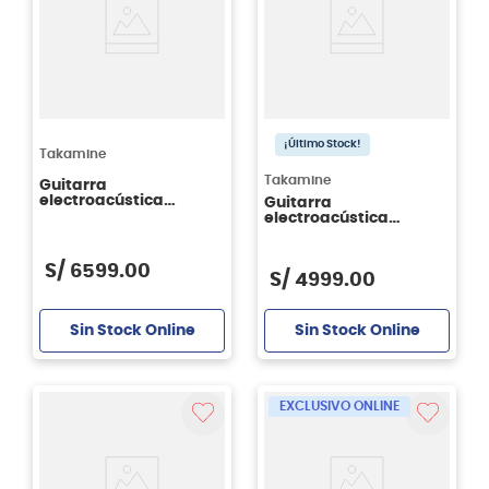
¡Último Stock!
Takamine
Takamine
Guitarra
electroacústica
Guitarra
Takamine EF360SC-TT
electroacústica
con case
Takamine P3DC con
cutaway - incluye
Case
S/
6599
.
00
S/
4999
.
00
Sin Stock Online
Sin Stock Online
EXCLUSIVO ONLINE