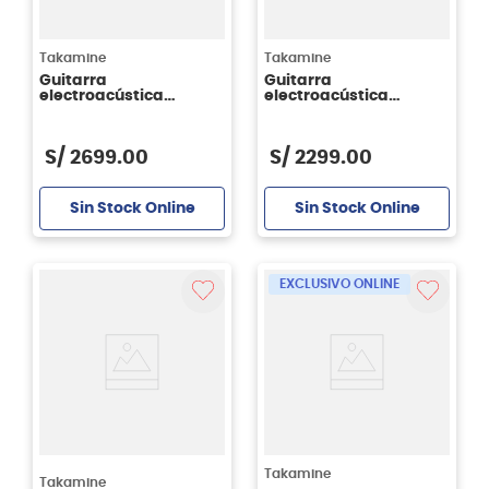
Takamine
Takamine
Guitarra
Guitarra
electroacústica
electroacústica
Takamine GD93CE -
Takamine GD71CE NT -
color natural
color natural
S/
2699
.
00
S/
2299
.
00
Sin Stock Online
Sin Stock Online
EXCLUSIVO ONLINE
Takamine
Takamine