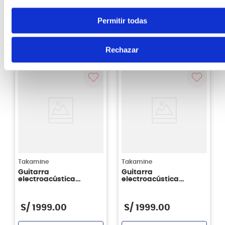
S/
2099
.
00
S/
2059
.
00
Permitir todas
Sin Stock Online
Sin Stock Online
Rechazar
Takamine
Takamine
Guitarra
Guitarra
electroacústica
electroacústica
Takamine GD30CE -
Takamine GD30CE -
color negro (BLK)
folk con cutaway -
color natural (NAT)
S/
1999
.
00
S/
1999
.
00