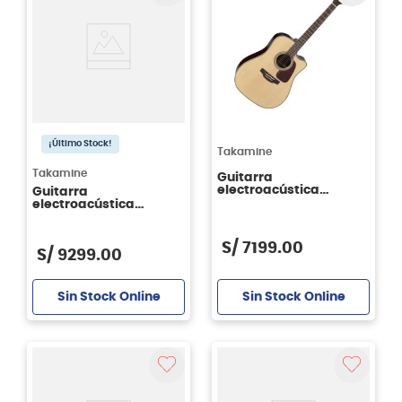
¡Último Stock!
Takamine
Takamine
Guitarra
electroacústica
Guitarra
Takamine P5DC -
electroacústica
cuerdas de metal -
Takamine LTD2024
incluye Case
edición limitada -
Solar System
S/
7199
.
00
S/
9299
.
00
Sin Stock Online
Sin Stock Online