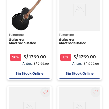
Takamine
Takamine
Guitarra
Guitarra
electroacústica
electroacústica
Takamine GF30CE -
Takamine GN30CE -
color negro (BLK)
con cutaway - color
negro (BK)
S/
1759
.
00
S/
1759
.
00
20%
12%
Antes:
Antes:
S/
2199
.
00
S/
1999
.
00
Sin Stock Online
Sin Stock Online