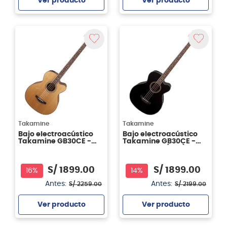
Ver producto
Ver producto
Agregar
Agregar
Takamine
Takamine
Bajo electroacústico
Bajo electroacústico
Takamine GB30CE -
Takamine GB30CE -
color Natural
color negro (BLK)
S/
1899
.
00
S/
1899
.
00
16%
14%
Antes:
Antes:
S/
2259
.
00
S/
2199
.
00
Ver producto
Ver producto