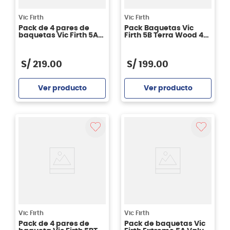
Vic Firth
Vic Firth
Pack de 4 pares de
Pack Baquetas Vic
baquetas Vic Firth 5A
Firth 5B Terra Wood 4
American Classic
Pares
P5A.3-5A.1
S/
219
.
00
S/
199
.
00
Ver producto
Ver producto
Agregar
Agregar
Vic Firth
Vic Firth
Pack de 4 pares de
Pack de baquetas Vic