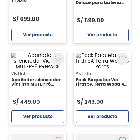
TTSD10
Deluxe para batería
VICRUG1
S/
699
.
00
S/
599
.
00
Ver producto
Ver producto
Agregar
Agregar
Vic Firth
Vic Firth
Apañador silenciador
Pack Baquetas Vic
Vic Firth MUTEPP6
Firth 5A Terra Wood 4
PREPACK
Pares
S/
449
.
00
S/
249
.
00
Ver producto
Ver producto
Agregar
Agregar