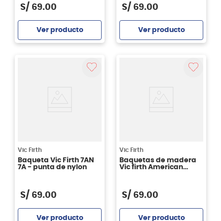
S/
69
.
00
S/
69
.
00
Ver producto
Ver producto
Agregar
Agregar
Vic Firth
Vic Firth
Baqueta Vic Firth 7AN
Baquetas de madera
7A - punta de nylon
Vic firth American
Heritage - 5B
S/
69
.
00
S/
69
.
00
Ver producto
Ver producto