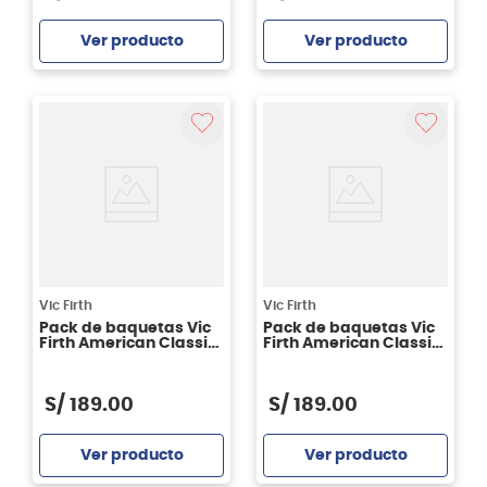
Ver producto
Ver producto
Agregar
Agregar
Vic Firth
Vic Firth
Pack de baquetas Vic
Pack de baquetas Vic
Firth American Classic
Firth American Classic
terra Series 4un - 5A
terra Series 4un - X5BT
S/
189
.
00
S/
189
.
00
Ver producto
Ver producto