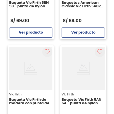
Baqueta Vic Firth 5BN
Baquetas American
5B - punta de nylon
Classic Vic FIrth 5ABRL
punta de madera
S/
69
.
00
S/
69
.
00
Ver producto
Ver producto
Agregar
Agregar
Vic Firth
Vic Firth
Baqueta Vic Firth de
Baqueta Vic Firth 5AN
madera con punta de
5A - punta de nylon
nylon 2BN AMERICAN
CLASSIC