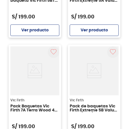
baqueta Vic Firth 5BTN
Firth Extreme 5A Value
Terra Series
Pack (3 + 1 )
S/
199
.
00
S/
199
.
00
Ver producto
Ver producto
Agregar
Agregar
Vic Firth
Vic Firth
Pack Baquetas Vic
Pack de baquetas Vic
Firth 7A Terra Wood 4
Firth Extreme 5B Value
Pares
Pack (3 + 1 )
S/
199
.
00
S/
199
.
00