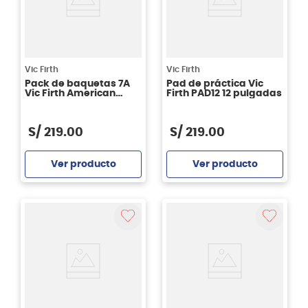
Vic Firth
Vic Firth
Pack de baquetas 7A
Pad de práctica Vic
Vic Firth American
Firth PAD12 12 pulgadas
Classic P7A.3-7A.1 - 4
Pares
S/
219
.
00
S/
219
.
00
Ver producto
Ver producto
Agregar
Agregar