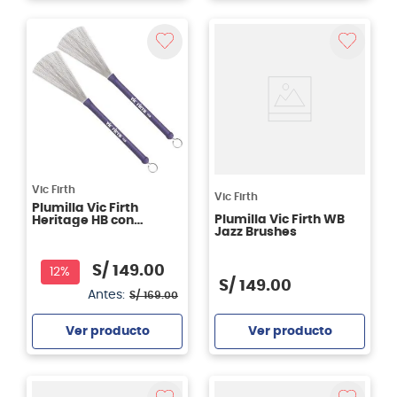
Agregar
Agregar
Vic Firth
Vic Firth
Plumilla Vic Firth
Plumilla Vic Firth WB
Heritage HB con
Jazz Brushes
filamentos de metal
S/
149
.
00
12%
S/
149
.
00
Antes:
S/
169
.
00
Ver producto
Ver producto
Agregar
Agregar