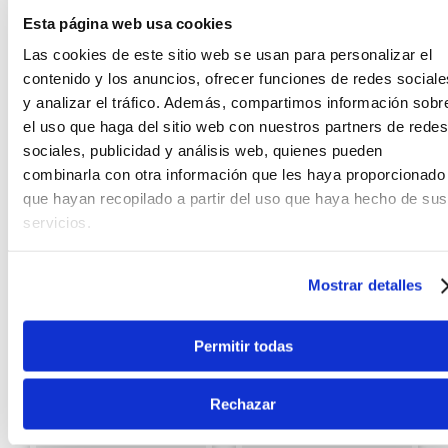
Esta página web usa cookies
Las cookies de este sitio web se usan para personalizar el
contenido y los anuncios, ofrecer funciones de redes sociale
y analizar el tráfico. Además, compartimos información sobr
Vic Firth
Vic Firth
Funda de baquetas Vic
el uso que haga del sitio web con nuestros partners de redes
Llave de afinación Vic
Firth VXSB0042
sociales, publicidad y análisis web, quienes pueden
Firth VICKEY2
combinarla con otra información que les haya proporcionado
S/
89
.
00
31%
que hayan recopilado a partir del uso que haya hecho de sus
S/
89
.
00
servicios.
Antes:
S/
129
.
00
Ver producto
Ver producto
Mostrar detalles
Agregar
Agregar
Permitir todas
Rechazar