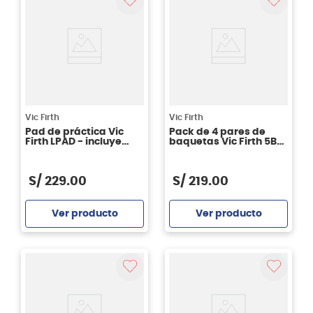
Vic Firth
Vic Firth
Pad de práctica Vic
Pack de 4 pares de
Firth LPAD - incluye
baquetas Vic Firth 5B
accesorios
American Classic
P5B.3-5B.1
S/
229
.
00
S/
219
.
00
Ver producto
Ver producto
Agregar
Agregar