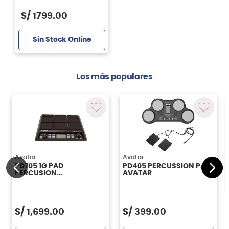
S/
1799
.
00
Sin Stock Online
Los más populares
Avatar
Avatar
PD705 1G PAD
PD405 PERCUSSION PAD
PERCUSION
AVATAR
ELECTRONICA AVATAR
S/
1,699.00
S/
399.00