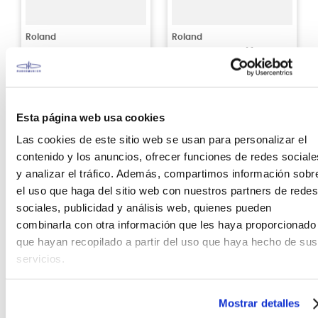
Roland
Roland
SPD-SX PRO Pad de
Pad de percusión
percusión electrónico
electrónica Roland
Roland
spd-30-230 blk
S/
5199
.
00
S/
3999
.
00
Esta página web usa cookies
Sin Stock Online
Sin Stock Online
Las cookies de este sitio web se usan para personalizar el
contenido y los anuncios, ofrecer funciones de redes sociale
y analizar el tráfico. Además, compartimos información sobr
el uso que haga del sitio web con nuestros partners de redes
sociales, publicidad y análisis web, quienes pueden
combinarla con otra información que les haya proporcionado
que hayan recopilado a partir del uso que haya hecho de sus
servicios.
Mostrar detalles
Roland
Roland