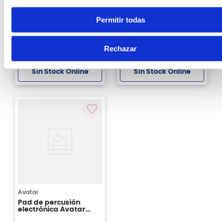
Pad Percusión
Pad Percusión
Electrónica y Sampler
Electrónica Roland
Roland SPD-SX PAD
Permitir todas
SPD-30-WH-230
S/
3299
.
00
3%
S/
3999
.
00
Rechazar
Antes:
S/
3399
.
00
Sin Stock Online
Sin Stock Online
Avatar
Pad de percusión
electrónica Avatar
PD708 32Gb