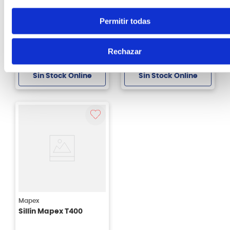
Tama
Powerdrums
Sillín de batería Tama
Sillin para bateria con
Permitir todas
HT741B 1st Ergo-Rider
respaldo Powerdrums
con respaldo
TP-03 bk
Rechazar
S/
1299
.
00
S/
349
.
00
Sin Stock Online
Sin Stock Online
Mapex
Sillín Mapex T400