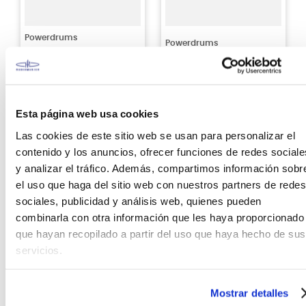
Powerdrums
Powerdrums
Sillín para batería
Sillín para batería de
Powerdrums TP-02
niño TP-01 Powerdrums
S/
260
.
00
10%
S/
159
.
00
Esta página web usa cookies
Antes:
S/
289
.
00
Las cookies de este sitio web se usan para personalizar el
Ver producto
Ver producto
contenido y los anuncios, ofrecer funciones de redes sociale
y analizar el tráfico. Además, compartimos información sobr
Agregar
Agregar
el uso que haga del sitio web con nuestros partners de redes
sociales, publicidad y análisis web, quienes pueden
combinarla con otra información que les haya proporcionado
que hayan recopilado a partir del uso que haya hecho de sus
servicios.
Mostrar detalles