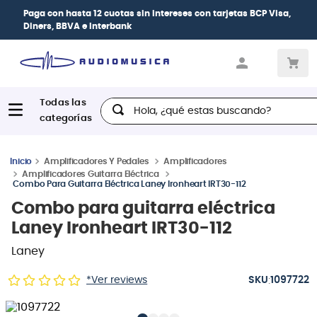
Paga con
hasta 12 cuotas sin intereses
con tarjetas
BCP Visa,
Diners, BBVA e Interbank
Hola, ¿qué estas buscando?
Amplificadores Y Pedales
Amplificadores
Amplificadores Guitarra Eléctrica
Combo Para Guitarra Eléctrica Laney Ironheart IRT30-112
Combo para guitarra eléctrica
Laney Ironheart IRT30-112
Laney
:
*Ver reviews
1097722