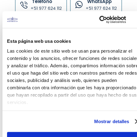
Teléfono
WhatsApp
+51 977 624 112
+51 977 624 112
Esta página web usa cookies
Las cookies de este sitio web se usan para personalizar el
CARACTERÍSTICAS DEL PRODUCTO
contenido y los anuncios, ofrecer funciones de redes sociale
y analizar el tráfico. Además, compartimos información sobr
Las Ernie Ball Power Slinky Electric son un
el uso que haga del sitio web con nuestros partners de redes
complemento perfecto para aquellos que gustan
sociales, publicidad y análisis web, quienes pueden
de los ritmos gruesos para el rock and roll o el blues.
combinarla con otra información que les haya proporcionado
Las Slinkys eléctricas han sido largamente usadas
que hayan recopilado a partir del uso que haya hecho de sus
por Slash, Metallica, y Kenny Wayne Shepherd,
servicios.
debido a la combinación de calibre más grueso
que proporciona un tono un poco más potente.
Mostrar detalles
Estas cuerdas son de precisión fabricadas con los
más altos estándares y especificaciones más