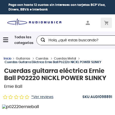
Paga con
hasta 12 cuotas sin intereses
con tarjetas
BCP Visa,
Diners, BBVA e Interbank
Hola, ¿qué estas buscando?
Guitarras
Cuerdas
Cuerdas Metal
Cuerdas Guitarra Eléctrica Ernie Ball P02220 NICKL POWER SLINKY
Cuerdas guitarra eléctrica Ernie
Ball P02220 NICKL POWER SLINKY
Ernie Ball
:
*Ver reviews
AUD1098891