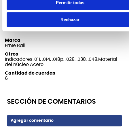
exigentes para garantizar la consistencia,
Permitir todas
rendimiento óptimo y larga vida.
Rechazar
FICHA TÉCNICA Y DIMENSIONES
Marca
Ernie Ball
Otros
Indicadores .011, .014, .018p, .028, .038, .048,Material
del núcleo Acero
Cantidad de cuerdas
6