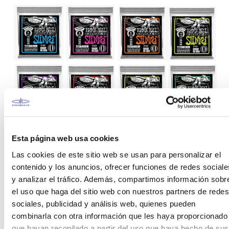
Esta página web usa cookies
Las cuerdas
Ernie Ball
con su amplia variedad
Las cookies de este sitio web se usan para personalizar el
permiten que cualquier músico consiga la calidad
contenido y los anuncios, ofrecer funciones de redes sociale
tonal y el sonido perfecto que está buscando.
y analizar el tráfico. Además, compartimos información sobr
Músicos de talla mundial como Eric Clapton, Paul
McCartney, Slash, Metallica y John Mayer confían
el uso que haga del sitio web con nuestros partners de redes
en las cuerdas de Ernie Ball para producir sus
sociales, publicidad y análisis web, quienes pueden
sonidos únicos y personales.
combinarla con otra información que les haya proporcionado
que hayan recopilado a partir del uso que haya hecho de sus