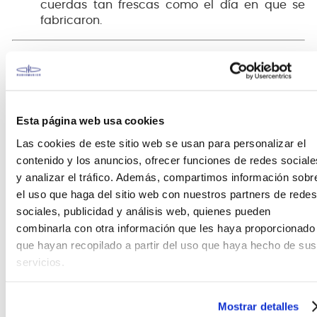
cuerdas tan frescas como el día en que se
fabricaron.
Esta página web usa cookies
Las cookies de este sitio web se usan para personalizar el
contenido y los anuncios, ofrecer funciones de redes sociale
y analizar el tráfico. Además, compartimos información sobr
Ernie Ball
el uso que haga del sitio web con nuestros partners de redes
sociales, publicidad y análisis web, quienes pueden
El original desde 1962.
combinarla con otra información que les haya proporcionado
Las cuerdas de guitarra eléctrica Ernie Ball Slinky
que hayan recopilado a partir del uso que haya hecho de sus
han sido las favoritas de artistas legendarios como
servicios.
Eric Clapton, The Rolling Stones, Jimmy Page, Slash,
Green Day y más. Las combinaciones de calibre
Slinky fueron pioneras por el fundador Ernie Ball
Mostrar detalles