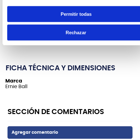
hace más de 50 años, ayudando a dar forma al
sonido del rock n roll. Las cuerdas Slinky están
Permitir todas
hechas de acero chapado en níquel envuelto
alrededor de un núcleo de acero de alto carbono
chapado en estaño para un tono equilibrado que
Rechazar
complementa todos los tipos de guitarra y estilos
de tocar.
FICHA TÉCNICA Y DIMENSIONES
Marca
Ernie Ball