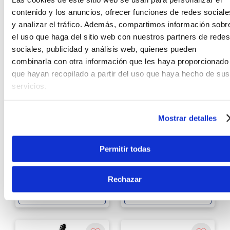
contenido y los anuncios, ofrecer funciones de redes sociale
y analizar el tráfico. Además, compartimos información sobr
el uso que haga del sitio web con nuestros partners de redes
sociales, publicidad y análisis web, quienes pueden
combinarla con otra información que les haya proporcionado
que hayan recopilado a partir del uso que haya hecho de sus
servicios.
Mostrar detalles
LTD
LTD
Guitarra Eléctrica Ltd
Guitarra eléctrica Ltd
MH200 QM NT STBC
MH203 QM STB STBL
Permitir todas
S/
2799
.
00
S/
2899
.
00
Rechazar
Sin Stock Online
Sin Stock Online