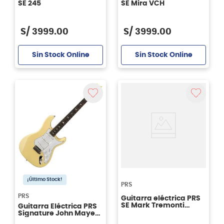
SE 245
SE Mira VCH
S/
3999
.
00
S/
3999
.
00
Sin Stock Online
Sin Stock Online
¡Último Stock!
PRS
PRS
Guitarra eléctrica PRS
SE Mark Tremonti
Guitarra Eléctrica PRS
Charcoal Burst
Signature John Mayer
Se Silver Sky J2R3J-