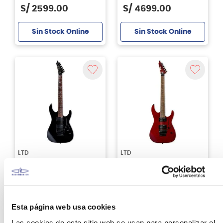
S/
2599
.
00
S/
4699
.
00
Sin Stock Online
Sin Stock Online
LTD
LTD
Guitarra eléctrica LTD
Guitarra eléctrica Ltd
KH202 - Kirk Hammett
M200 FM STR
Signature
S/
2899
.
00
S/
2899
.
00
Esta página web usa cookies
Las cookies de este sitio web se usan para personalizar el
Sin Stock Online
Sin Stock Online