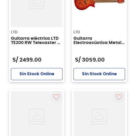
LTD
LTD
Guitarra eléctrica LTD
Guitarra
TE200 RW Telecaster -
Electroacústica Metal
Tobacco Sunburst
LTD TL6 QMTEB
S/
2499
.
00
S/
3059
.
00
Sin Stock Online
Sin Stock Online