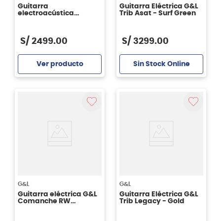
Guitarra
Guitarra Eléctrica G&L
electroacústica
Trib Asat - Surf Green
Takamine GN75CE -
color wine red
S/
2499
.
00
S/
3299
.
00
Ver producto
Sin Stock Online
Agregar
G&L
G&L
Guitarra eléctrica G&L
Guitarra Eléctrica G&L
Comanche RW
Trib Legacy - Gold
Olympyc White