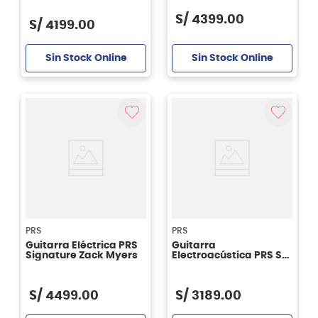
Color Moon White
S/
4399
.
00
S/
4199
.
00
Sin Stock Online
Sin Stock Online
PRS
PRS
Guitarra Eléctrica PRS
Guitarra
Signature Zack Myers
Electroacústica PRS SE
Parlour P20 - Negro
S/
4499
.
00
S/
3189
.
00