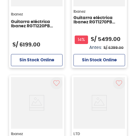
Ibanez
Ibanez
Guitarra eléctrica
Guitarra eléctrica
Ibanez RGT1270PB
Ibanez RGT1220PB
Premium - Deep
Premium - Antique
Twilight Flat
Brown Stained
S/
5499
.
00
14%
S/
6199
.
00
Antes:
S/
6399
.
00
Sin Stock Online
Sin Stock Online
Ibanez
LTD