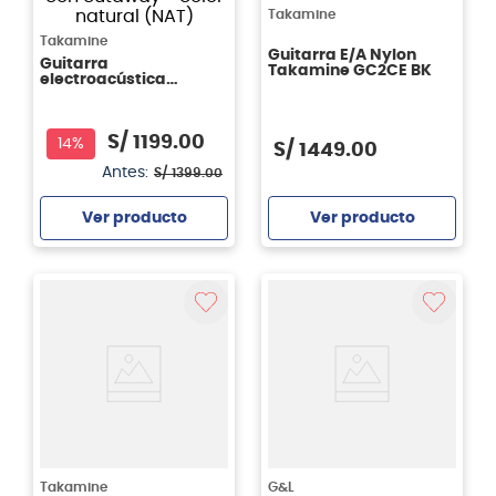
Takamine
Takamine
Guitarra E/A Nylon
Guitarra
Takamine GC2CE BK
electroacústica
Takamine GC1CE - con
cutaway - color
natural (NAT)
S/
1199
.
00
14%
S/
1449
.
00
Antes:
S/
1399
.
00
Ver producto
Ver producto
Agregar
Agregar
Takamine
G&L