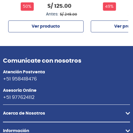
S/
125
.
00
S
50%
49%
Antes:
An
S/
249
.
00
Ver producto
Ver prod
Agregar
Agrega
Comunícate con nosotros
Atención Postventa
+51 958418476
Asesoría Online
+51 977624112
Acerca de Nosotros
Información