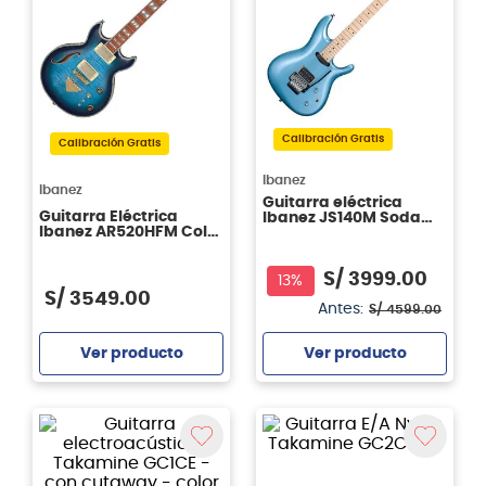
Calibración Gratis
Calibración Gratis
Ibanez
Ibanez
Guitarra eléctrica
Guitarra Eléctrica
Ibanez JS140M Soda
Ibanez AR520HFM Color
Blue
LBB
S/
3999
.
00
13%
S/
3549
.
00
Antes:
S/
4599
.
00
Ver producto
Ver producto
Agregar
Agregar