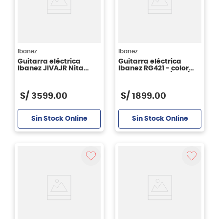
Ibanez
Ibanez
Guitarra eléctrica
Guitarra eléctrica
Ibanez JIVAJR Nita
Ibanez RG421 - color
Strauss color Deep Sea
mahogany oil (MOL)
Blonde
S/
3599
.
00
S/
1899
.
00
Sin Stock Online
Sin Stock Online