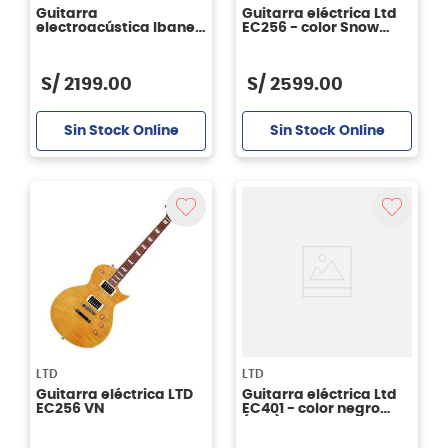
Guitarra
Guitarra eléctrica Ltd
electroacústica Ibanez
EC256 - color Snow
FRH10N - Natural Flat
White
S/
2199
.
00
S/
2599
.
00
Sin Stock Online
Sin Stock Online
LTD
LTD
Guitarra eléctrica LTD
Guitarra eléctrica Ltd
EC256 VN
EC401 - color negro
(BLK)