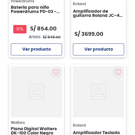
Powerdrums
Roland
Batería para niño
Amplificador de
Powerdrums PD-03 -
guitarra Roland JC-40
color silver
Jazz Chorus
S/
854
.
00
10%
S/
3699
.
00
Antes:
S/
949
.
00
Ver producto
Ver producto
Agregar
Agregar
Walters
Roland
Piano Digital Walters
Amplificador Teclado
DK-100 Color Negro