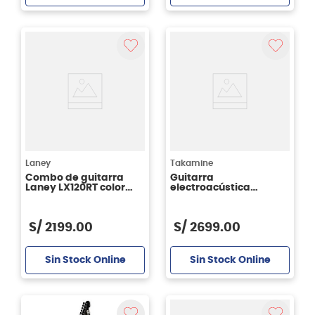
Laney
Takamine
Combo de guitarra
Guitarra
Laney LX120RT color
electroacústica
rojo
Takamine GD93CE -
color natural
S/
2199
.
00
S/
2699
.
00
Sin Stock Online
Sin Stock Online