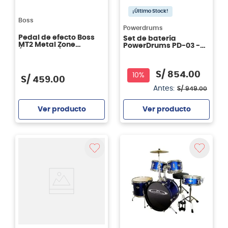
¡Último Stock!
Boss
Powerdrums
Pedal de efecto Boss
Set de batería
MT2 Metal Zone
PowerDrums PD-03 -
(distorsión)
Black
S/
854
.
00
10%
S/
459
.
00
Antes:
S/
949
.
00
Ver producto
Ver producto
Agregar
Agregar