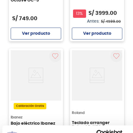
Octave OC-5
Blue
S/
3999
.
00
13%
S/
749
.
00
Antes:
S/
4599
.
00
Ver producto
Ver producto
Agregar
Agregar
Calibración Gratis
Roland
Ibanez
Teclado arranger
Bajo eléctrico Ibanez
Roland E-X50
BTB805MS 5 cuerdas -
TGF