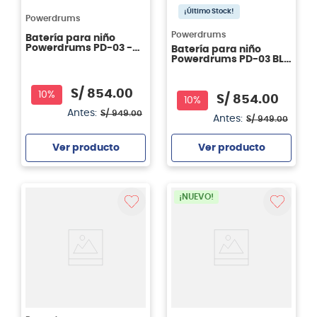
¡Último Stock!
Powerdrums
Powerdrums
Batería para niño
Powerdrums PD-03 -
Batería para niño
color rojo oscuro
Powerdrums PD-03 BL -
azul
S/
854
.
00
10%
S/
854
.
00
10%
Antes:
S/
949
.
00
Antes:
S/
949
.
00
Ver producto
Ver producto
Agregar
Agregar
¡NUEVO!