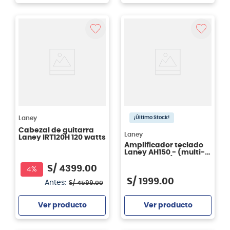
Agregar
Agregar
Laney
¡Último Stock!
Cabezal de guitarra
Laney
Laney IRT120H 120 watts
Amplificador teclado
Laney AH150 - (multi-
instrumento)
S/
4399
.
00
4%
S/
1999
.
00
Antes:
S/
4599
.
00
Ver producto
Ver producto