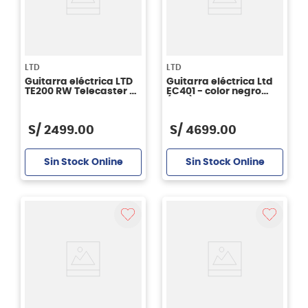
LTD
LTD
Guitarra eléctrica LTD
Guitarra eléctrica Ltd
TE200 RW Telecaster -
EC401 - color negro
Tobacco Sunburst
(BLK)
S/
2499
.
00
S/
4699
.
00
Sin Stock Online
Sin Stock Online