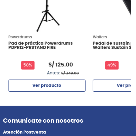
Powerdrums
Walters
Pad de práctica Powerdrums
Pedal de sustain p
PDPR12-PRSTAND FIRE
Walters Sustain SV
S/
125
.
00
S
50%
49%
Antes:
An
S/
249
.
00
Ver producto
Ver prod
Agregar
Agrega
Comunícate con nosotros
Atención Postventa