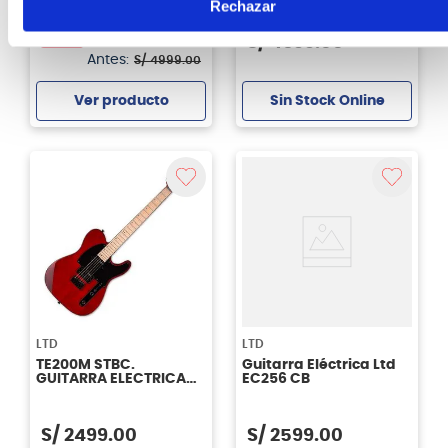
Rechazar
S/
4299
.
00
14%
S/
4699
.
00
Antes:
S/
4999
.
00
Sin Stock Online
Ver producto
Agregar
LTD
LTD
TE200M STBC.
Guitarra Eléctrica Ltd
GUITARRA ELECTRICA
EC256 CB
LTD
S/
2499
.
00
S/
2599
.
00