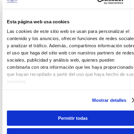
S/
5699
.
00
14%
S/
2899
.
00
Antes:
S/
6599
.
00
Esta página web usa cookies
Las cookies de este sitio web se usan para personalizar el
Ver producto
Ver producto
contenido y los anuncios, ofrecer funciones de redes sociale
y analizar el tráfico. Además, compartimos información sobr
Agregar
Agregar
el uso que haga del sitio web con nuestros partners de redes
sociales, publicidad y análisis web, quienes pueden
combinarla con otra información que les haya proporcionado
que hayan recopilado a partir del uso que haya hecho de sus
servicios.
Mostrar detalles
Calibración Gratis
LTD
Ibanez
Permitir todas
Guitarra Eléctrica LTD
Bajo eléctrico Ibanez
EC401 Color Olympic
BTB625EX - Black Flat
White