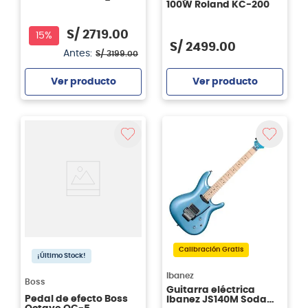
100W Roland KC-200
S/
2719
.
00
15%
S/
2499
.
00
Antes:
S/
3199
.
00
Ver producto
Ver producto
Agregar
Agregar
Calibración Gratis
¡Último Stock!
Ibanez
Boss
Guitarra eléctrica
Pedal de efecto Boss
Ibanez JS140M Soda