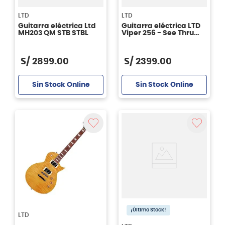
LTD
LTD
Guitarra eléctrica Ltd
Guitarra eléctrica LTD
MH203 QM STB STBL
Viper 256 - See Thru
Black Cherry
S/
2899
.
00
S/
2399
.
00
Sin Stock Online
Sin Stock Online
¡Último Stock!
LTD