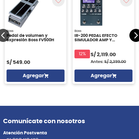
Boss
Boss
Pedal de volumen y
IR-200 PEDAL EFECTO
expresión Boss FV500H
SIMULADOR AMP Y
GABINETE BOSS
12%
S/
2,119.00
S/
549.00
Antes:
S/
2,399.00
Agregar
Agregar
Comunícate con nosotros
Atención Postventa