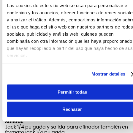
de eventos que necesiten maximizar el uso del
Las cookies de este sitio web se usan para personalizar el
espacio en la pedalera. FV-30H el pedal de alta-
contenido y los anuncios, ofrecer funciones de redes sociale
impedancia (con salida dedicada al afinador) que
y analizar el tráfico. Además, compartimos información sobr
resulta ser el mejor para conectarlo directamente a
el uso que haga del sitio web con nuestros partners de redes
una guitarra o bajo eléctrico.
sociales, publicidad y análisis web, quienes pueden
combinarla con otra información que les haya proporcionado
que hayan recopilado a partir del uso que haya hecho de sus
FICHA TÉCNICA Y DIMENSIONES
servicios.
Dimensiones
8 x 19 x 6 cm
Mostrar detalles
Marca
Boss
Permitir todas
Peso
840 gramos
Entradas
Rechazar
Jack 1/4 pulgada
Salidas
Jack 1/4 pulgada y salida para afinador también en
formato jack 1/4 pulgada