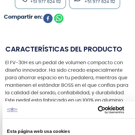
+51 977 624 112
+51 977 624 112
CARACTERÍSTICAS DEL PRODUCTO
El FV-30H es un pedal de volumen compacto con
diseño innovador. Ha sido creado especialmente
para ahorrar espacio en tu pedalera, mientras que
mantienen el estándar BOSS en el que confías para
la calidad del sonido, confiabilidad, y durabilidad.
Este pedal esta fabricado en un 100% en aluminio
fundido, y destaca por su tersa acción de pivote
que provee los sutiles cambios en el control de
volumen. Gracias a su pequeño tamaño, ofrece una
gran ventaja para los músicos viajeros e intérpretes
Esta página web usa cookies