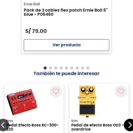
Ernie Ball
Pack de 3 cables flex patch Ernie Ball 6''
blue - P06460
S/
79
.
00
Ver producto
Agregar
También te puede interesar
Boss
Boss
Pedal Efecto Boss RC-500-
Pedal de efecto Boss OD3 -
230
overdrive