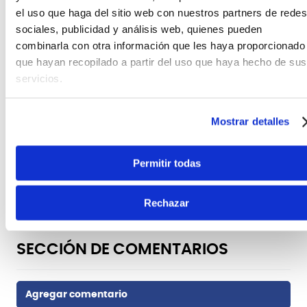
el uso que haga del sitio web con nuestros partners de redes
Entradas
sociales, publicidad y análisis web, quienes pueden
INPUT (A/MONO, B) jacks: 1/4-inch phone type
combinarla con otra información que les haya proporcionado
Salidas
que hayan recopilado a partir del uso que haya hecho de sus
OUTPUT (A/MONO, B) jacks: 1/4-inch phone type
servicios.
Tipo USB
Tipo B
Serie
Mostrar detalles
RC-10R
Tipos de efectos
LOOP
Permitir todas
Compatibilidad
Windows, IOS
Rechazar