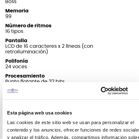
Boss
Memoria
99
Número de ritmos
16 tipos
Pantalla
LCD de 16 caracteres x 2 líneas (con
retroiluminación)
Polifonía
24 voces
Procesamiento
Punto flotante de 32 bits
Promote
84
Controles
RHYTHM switch, LOOP switch,VALUE knob, RHYTHM
Esta página web usa cookies
LEVEL knob, LOOP LEVEL knob,MENU button, EXIT
Las cookies de este sitio web se usan para personalizar el
button
contenido y los anuncios, ofrecer funciones de redes sociale
Alimentación
y analizar el tráfico. Además, compartimos información sobr
Adaptador de CA