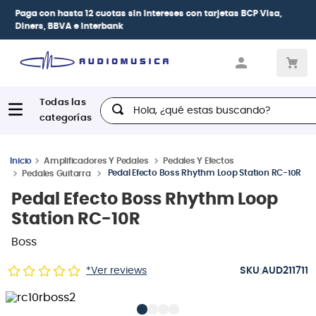
| Paga en cuotas
desde 0% de interés
con todas
las tarjetas de crédito
Hola, ¿qué estas buscando?
Amplificadores Y Pedales
Pedales Y Efectos
Pedal Efecto Boss Rhythm Loop Station RC-10R
Pedales Guitarra
Pedal Efecto Boss Rhythm Loop
Station RC-10R
Boss
:
*Ver reviews
AUD211711