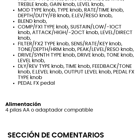
TREBLE knob, GAIN knob, LEVEL knob,
MOD TYPE knob, TYPE knob, RATE/TIME knob,
DEPTH/DUTY/FB knob, E.LEV/RESO knob,
BLEND knob,
COMP/FX1 TYPE knob, SUSTAIN/LOW/-1OCT
knob, ATTACK/HIGH/-2OCT knob, LEVEL/DIRECT
knob,
FILTER/FX2 TYPE knob, SENS/RATE/KEY knob,
TONE/DEPTH/HRM knob, PEAK/LEVEL/RESO knob,
DRIVE/SYNTH TYPE knob, DRIVE knob, TONE knob,
LEVEL knob,
DLY/REV TYPE knob, TIME knob, FEEDBACK/TONE
knob, E.LEVEL knob, OUTPUT LEVEL knob, PEDAL FX
TYPE knob
PEDAL FX pedal
Alimentación
4 pilas AA o adaptador compatible