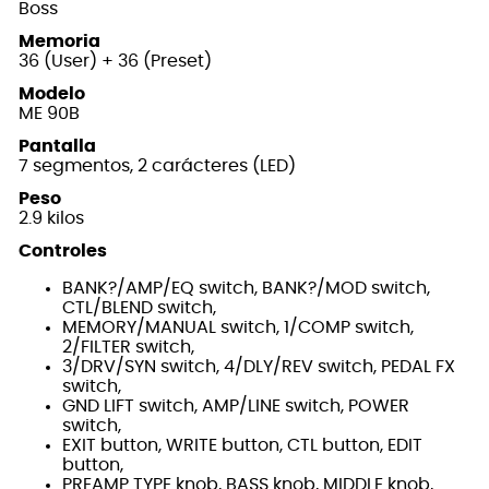
Boss
Memoria
36 (User) + 36 (Preset)
Modelo
ME 90B
Pantalla
7 segmentos, 2 carácteres (LED)
Peso
2.9 kilos
Controles
BANK?/AMP/EQ switch, BANK?/MOD switch,
CTL/BLEND switch,
MEMORY/MANUAL switch, 1/COMP switch,
2/FILTER switch,
3/DRV/SYN switch, 4/DLY/REV switch, PEDAL FX
switch,
GND LIFT switch, AMP/LINE switch, POWER
switch,
EXIT button, WRITE button, CTL button, EDIT
button,
PREAMP TYPE knob, BASS knob, MIDDLE knob,