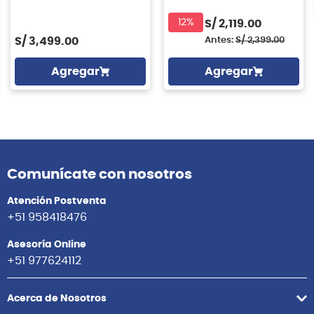
GABINETE BOSS
12%
S/
2,119.00
S/
3,499.00
Antes:
S/
2,399.00
Agregar
Agregar
Comunícate con nosotros
Atención Postventa
+51 958418476
Asesoría Online
+51 977624112
Acerca de Nosotros