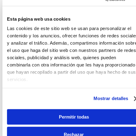
Efectos BOSS prémium
Esta página web usa cookies
El
ME-90B
viene repleto de excelentes efectos de
Las cookies de este sitio web se usan para personalizar el
bajo de la biblioteca BOSS, organizados en seis
contenido y los anuncios, ofrecer funciones de redes sociale
secciones lógicas que se pueden utilizar
simultáneamente. Aplica modeladores de sonido
y analizar el tráfico. Además, compartimos información sobr
esenciales, como compresores, efectos de tono y
el uso que haga del sitio web con nuestros partners de redes
filtros. Explora texturas más agresivas con efectos
sociales, publicidad y análisis web, quienes pueden
de drive y síntesis. Expande tu sonido con
combinarla con otra información que les haya proporcionado
modulación, delays y reverbs. Y pon la guinda con
que hayan recopilado a partir del uso que haya hecho de sus
los efectos específicos del pedal de expresión
servicios.
integrado. Además, usa el dial Blend para dar más
claridad metiendo algo de sonido de bajo directo, y
el loop de envío/retorno para conectar tus pedales
Mostrar detalles
de efectos favoritos.
Edita, personaliza y expande
Permitir todas
BOSS Tone Studio para Windows y macOS expande
Rechazar
tu rango creativo con la opción de editar sonidos y